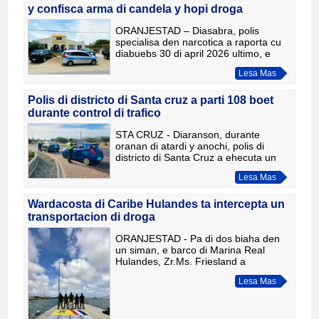
y confisca arma di candela y hopi droga
ORANJESTAD – Diasabra, polis
specialisa den narcotica a raporta cu
diabuebs 30 di april 2026 ultimo, e
unit Narcotica a haci un entrada
Lesa Mas
hudicial na un cas situa na Seroe
Biento. Na e cas menciona, a d
Polis di districto di Santa cruz a parti 108 boet
durante control di trafico
STA CRUZ - Diaranson, durante
oranan di atardi y anochi, polis di
districto di Santa Cruz a ehecuta un
control intensivo di trafico. Na
Lesa Mas
diferente punto strategico, polisnan a
para mas di 250 vehiculo
Wardacosta di Caribe Hulandes ta intercepta un
transportacion di droga
ORANJESTAD - Pa di dos biaha den
un siman, e barco di Marina Real
Hulandes, Zr.Ms. Friesland a
intercepta un transportacion di droga
Lesa Mas
riba lama Caribense. E barco di
Marina Real Hulandes tabata nabega