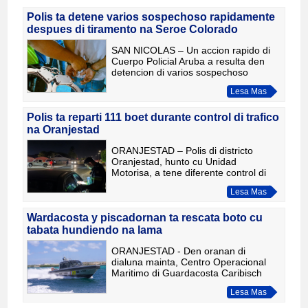
Polis ta detene varios sospechoso rapidamente
despues di tiramento na Seroe Colorado
SAN NICOLAS – Un accion rapido di
Cuerpo Policial Aruba a resulta den
detencion di varios sospechoso
despues di un incidente di tiramento
Lesa Mas
cu a sosode diamars merdia na Seroe
Colorado. Pa mas o menos 1
Polis ta reparti 111 boet durante control di trafico
na Oranjestad
ORANJESTAD – Polis di districto
Oranjestad, hunto cu Unidad
Motorisa, a tene diferente control di
trafico durante oranan di atardi y
Lesa Mas
anochi di diahuebs 21 di mei 2026
den varios punto strategico di Or
Wardacosta y piscadornan ta rescata boto cu
tabata hundiendo na lama
ORANJESTAD - Den oranan di
dialuna mainta, Centro Operacional
Maritimo di Guardacosta Caribisch
Gebied a capta un mensahe di
Lesa Mas
emergencia via canal VHF 16. Tabata
trata di un boto charter cu cinco perso