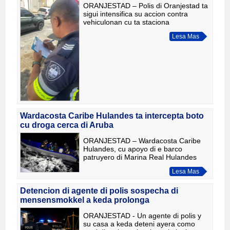
ORANJESTAD – Polis di Oranjestad ta
sigui intensifica su accion contra
vehiculonan cu ta staciona
ilegalmente den centro di ciudad.
Lesa Mas
Como parti di un projecto conhunto cu
Aruparking, un total di 536 bo
Wardacosta Caribe Hulandes ta intercepta boto
cu droga cerca di Aruba
ORANJESTAD – Wardacosta Caribe
Hulandes, cu apoyo di e barco
patruyero di Marina Real Hulandes
Zr.Ms. Groningen, a intercepta un
Lesa Mas
boto sospechoso cu droga
recientemente den awa cerca di
Aruba. Asina Wa
Detencion di agente di polis sospecha di
mensensmokkel a keda prolonga
ORANJESTAD - Un agente di polis y
su casa a keda deteni ayera como