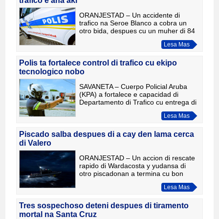
trafico e aña aki
ORANJESTAD – Un accidente di
trafico na Seroe Blanco a cobra un
otro bida, despues cu un muher di 84
aña a sucumbi na su heridanan. Cu
Lesa Mas
esaki, e cantidad di victimanan fatal
den trafico na Aruba durant
Polis ta fortalece control di trafico cu ekipo
tecnologico nobo
SAVANETA – Cuerpo Policial Aruba
(KPA) a fortalece e capacidad di
Departamento di Trafico cu entrega di
ekipo tecnologico nobo pa mehora
Lesa Mas
control y seguridad riba caminda.
Durante un bishita di trabou
Piscado salba despues di a cay den lama cerca
di Valero
ORANJESTAD – Un accion di rescate
rapido di Wardacosta y yudansa di
otro piscadonan a termina cu bon
resultado diasabra anochi, ora un
Lesa Mas
piscado a cay for di su boto den lama
cerca di Valero. Poco despu
Tres sospechoso deteni despues di tiramento
mortal na Santa Cruz