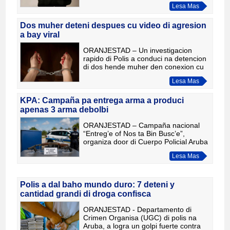
Lesa Mas
sosode diaranson anochi, 3 di juni
2026, na diferente locacio
Dos muher deteni despues cu video di agresion
a bay viral
ORANJESTAD – Un investigacion
rapido di Polis a conduci na detencion
di dos hende muher den conexion cu
un caso di agresion cu a tuma lugar
Lesa Mas
diadomingo 31 di mei. E incidente a
gana hopi atencion publi
KPA: Campaña pa entrega arma a produci
apenas 3 arma debolbi
ORANJESTAD – Campaña nacional
“Entreg’e of Nos ta Bin Busc’e”,
organiza door di Cuerpo Policial Aruba
(KPA) hunto cu Ministerio Publico, a
Lesa Mas
yega na su final oficialmente. Awor,
autoridadnan ta anuncia
Polis a dal baho mundo duro: 7 deteni y
cantidad grandi di droga confisca
ORANJESTAD - Departamento di
Crimen Organisa (UGC) di polis na
Aruba, a logra un golpi fuerte contra