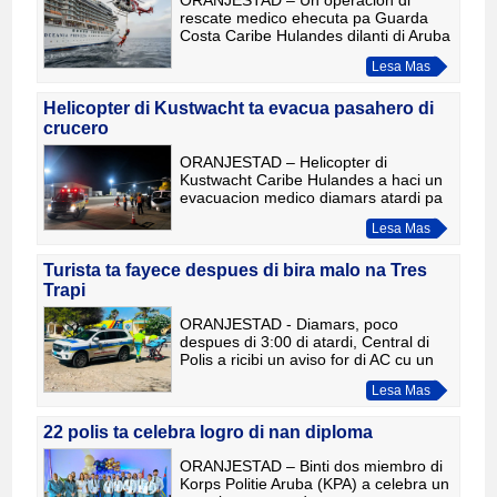
rescate medico ehecuta pa Guarda
Costa Caribe Hulandes dilanti di Aruba
a haya atencion di prensa
Lesa Mas
internacional. Diferente medio a
publica tocante e incidente, den cual
un
Helicopter di Kustwacht ta evacua pasahero di
crucero
ORANJESTAD – Helicopter di
Kustwacht Caribe Hulandes a haci un
evacuacion medico diamars atardi pa
un dama di 40 aña cu a haya un
Lesa Mas
emergencia medico abordo di un
barco di crucero cu tabata navegando
pa
Turista ta fayece despues di bira malo na Tres
Trapi
ORANJESTAD - Diamars, poco
despues di 3:00 di atardi, Central di
Polis a ricibi un aviso for di AC cu un
turista homber a bira malo den lama
Lesa Mas
na Tres Trapi y no tabata
reacionando. Central a despacha p
22 polis ta celebra logro di nan diploma
ORANJESTAD – Binti dos miembro di
Korps Politie Aruba (KPA) a celebra un