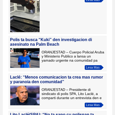
influencia di alcohol. E control policial
a wordo realiza na d
Polis ta busca “Kuki” den investigacion di
asesinato na Palm Beach
ORANJESTAD – Cuerpo Policial Aruba
y Ministerio Publico a lansa un
yamado urgente na comunidad pa
yuda den localisacion di Li-Angelo
Lesa Mas
Robert Rayshen Carmona Alcantara,
conoce tambe bou di e alias “Kuki
Laclé: “Menos comunicacion ta crea mas rumor
y paranoia den comunidad”
ORANJESTAD – Presidente di
sindicato di polis SPA, Lito Laclé, a
comparti durante un entrevista den e
programa Noticiacla LIVE cu
Lesa Mas
comunicacion entre autoridadnan y
comunidad ta esencial pa mantene cal
Lito Laclé(SPA): “No ta sano cu polisnan ta