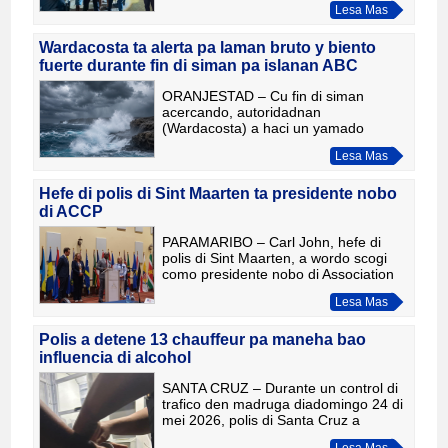
Lesa Mas
candela den districtonan di Noord y
San Nicolas, polis a controla d
Wardacosta ta alerta pa laman bruto y biento
fuerte durante fin di siman pa islanan ABC
ORANJESTAD – Cu fin di siman
acercando, autoridadnan
(Wardacosta) a haci un yamado
urgente diabierna atardi na
Lesa Mas
comunidad di Aruba, Corsou y Boneiru
pa tuma precaucion extra debi na
condicionnan peligr
Hefe di polis di Sint Maarten ta presidente nobo
di ACCP
PARAMARIBO – Carl John, hefe di
polis di Sint Maarten, a wordo scogi
como presidente nobo di Association
of Caribbean Commissioners of Police
Lesa Mas
(ACCP) durante e conferencia anual
di e organisacion na Pa
Polis a detene 13 chauffeur pa maneha bao
influencia di alcohol
SANTA CRUZ – Durante un control di
trafico den madruga diadomingo 24 di
mei 2026, polis di Santa Cruz a
detene 13 chauffeur pa maneha bao
Lesa Mas