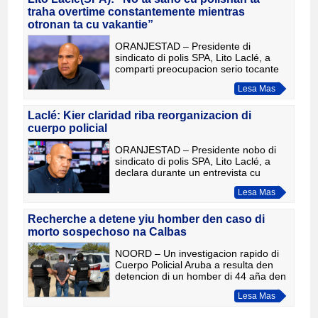
traha overtime constantemente mientras
otronan ta cu vakantie”
ORANJESTAD – Presidente di
sindicato di polis SPA, Lito Laclé, a
comparti preocupacion serio tocante
escasez di personal dentro di Cuerpo
Lesa Mas
Policial Aruba durante un entrevista cu
periodista Tito Laclé
Laclé: Kier claridad riba reorganizacion di
cuerpo policial
ORANJESTAD – Presidente nobo di
sindicato di polis SPA, Lito Laclé, a
declara durante un entrevista cu
periodista Tito Laclé den e programa
Lesa Mas
Noticiacla LIVE, cu tin preocupacion
serio tocante comunicac
Recherche a detene yiu homber den caso di
morto sospechoso na Calbas
NOORD – Un investigacion rapido di
Cuerpo Policial Aruba a resulta den
detencion di un homber di 44 aña den
conexion cu e morto sospechoso di un
Lesa Mas
señora di edad na Calbas. Dialuna
mainta pa mas o menos