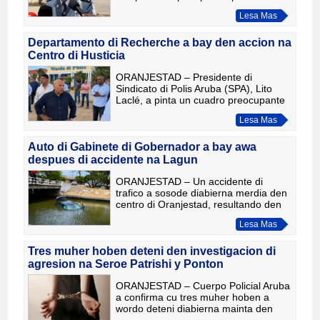
cu a motiva e accion di un grupo di
Lesa Mas
rechercheur diahuebs mainta, pero a
enfatisa cu e reto di falta di pers
Departamento di Recherche a bay den accion na
Centro di Husticia
ORANJESTAD – Presidente di
Sindicato di Polis Aruba (SPA), Lito
Laclé, a pinta un cuadro preocupante
tocante e situacion actual den
Lesa Mas
Departamento di Recherche, durante
un entrevista cu prensa local dia
Auto di Gabinete di Gobernador a bay awa
despues di accidente na Lagun
ORANJESTAD – Un accidente di
trafico a sosode diabierna merdia den
centro di Oranjestad, resultando den
un vehiculo oficial di Gabinete di
Lesa Mas
Gobernador bayendo awa despues di
kibra e hero di seguridad n
Tres muher hoben deteni den investigacion di
agresion na Seroe Patrishi y Ponton
ORANJESTAD – Cuerpo Policial Aruba
a confirma cu tres muher hoben a
wordo deteni diabierna mainta den
conexion cu un caso di agresion cu a