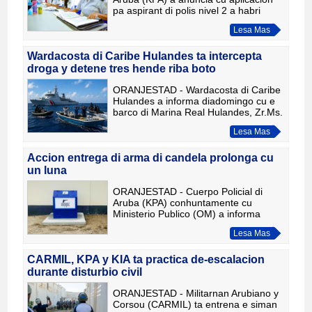
pa aspirant di polis nivel 2 a habri
oficialmente. KPA ta invita comunidad
Lesa Mas
pa forma parti di e organisacion
policial y contribui na seg
Wardacosta di Caribe Hulandes ta intercepta
droga y detene tres hende riba boto
ORANJESTAD - Wardacosta di Caribe
Hulandes a informa diadomingo cu e
barco di Marina Real Hulandes, Zr.Ms.
Friesland a intercepta un
Lesa Mas
transportacion di droga riba diahuebs
23 di april riba lama Cariben
Accion entrega di arma di candela prolonga cu
un luna
ORANJESTAD - Cuerpo Policial di
Aruba (KPA) conhuntamente cu
Ministerio Publico (OM) a informa
comunidad cu a dicidi di prolonga e
Lesa Mas
accion “Entreg’e of nos ta bin busk’e”
cu un luna adicional. E period
CARMIL, KPA y KIA ta practica de-escalacion
durante disturbio civil
ORANJESTAD - Militarnan Arubiano y
Corsou (CARMIL) ta entrena e siman