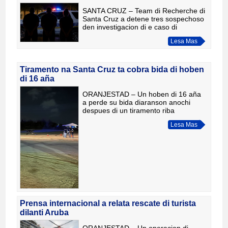
SANTA CRUZ – Team di Recherche di
Santa Cruz a detene tres sospechoso
den investigacion di e caso di
tiramento cu a tuma bida di Rayson E.
Lesa Mas
Kelly diarason anochi na
parkeerplaats di Stadion Nadi Croes/
Tiramento na Santa Cruz ta cobra bida di hoben
di 16 aña
ORANJESTAD – Un hoben di 16 aña
a perde su bida diaranson anochi
despues di un tiramento riba
parkeerplaats di Stadion Nadi
Lesa Mas
Croes/Crismo Angela na Santa Cruz.
Segun informacion di Cuerpo Policial
Arub
Prensa internacional a relata rescate di turista
dilanti Aruba
ORANJESTAD – Un operacion di