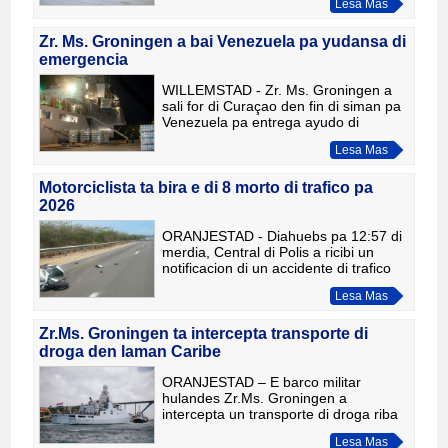
Lesa Mas
Nicolas. Segun informacion oficial di
Cuerpo Policial Aruba, alrededo
Zr. Ms. Groningen a bai Venezuela pa yudansa di
emergencia
WILLEMSTAD - Zr. Ms. Groningen a
sali for di Curaçao den fin di siman pa
Venezuela pa entrega ayudo di
emergencia despues di e temblornan
Lesa Mas
devastador di e pais. E barku naval a
wordu carga na Curaçao c
Motorciclista ta bira e di 8 morto di trafico pa
2026
ORANJESTAD - Diahuebs pa 12:57 di
merdia, Central di Polis a ricibi un
notificacion di un accidente di trafico
entre un auto Hyundai blanco y un
Lesa Mas
brommer Suzuki Hayabusa blanco
riba Green Corridor, den
Zr.Ms. Groningen ta intercepta transporte di
droga den laman Caribe
ORANJESTAD – E barco militar
hulandes Zr.Ms. Groningen a
intercepta un transporte di droga riba
11 di juni den laman Caribe, den
Lesa Mas
colaboracion cu Warda Costa Caribe