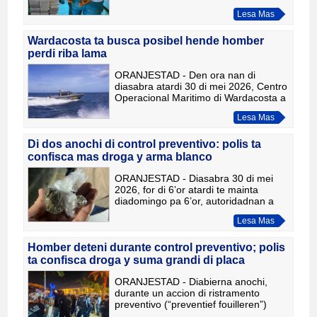
trafico di droga despues di un
Lesa Mas
operacion grandi cu a resulta den
detencion di 7 persona y confiscac
Wardacosta ta busca posibel hende homber
perdi riba lama
ORANJESTAD - Den ora nan di
diasabra atardi 30 di mei 2026, Centro
Operacional Maritimo di Wardacosta a
ricibi un melding relaciona cu un
Lesa Mas
persona posiblemente perdi riba lama.
Ta trata di un hende hom
Di dos anochi di control preventivo: polis ta
confisca mas droga y arma blanco
ORANJESTAD - Diasabra 30 di mei
2026, for di 6’or atardi te mainta
diadomingo pa 6’or, autoridadnan a
continua cu e accion di ristramento
Lesa Mas
preventivo den districtonan di Noord y
San Nicolas. Durante e
Homber deteni durante control preventivo; polis
ta confisca droga y suma grandi di placa
ORANJESTAD - Diabierna anochi,
durante un accion di ristramento
preventivo (“preventief fouilleren”)
enfoca riba posesion di arma di