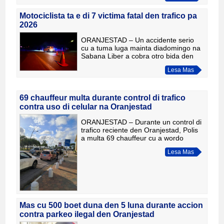
Hulandes. Despues cu avion di patruy
Motociclista ta e di 7 victima fatal den trafico pa
2026
ORANJESTAD – Un accidente serio
cu a tuma luga mainta diadomingo na
Sabana Liber a cobra otro bida den
trafico arubano. E victima, Johan
Lesa Mas
Fernando Vasquez Lopez, di 33 aña,
a fayece diamars atardi den
69 chauffeur multa durante control di trafico
contra uso di celular na Oranjestad
ORANJESTAD – Durante un control di
trafico reciente den Oranjestad, Polis
a multa 69 chauffeur cu a wordo
sorprendi manejando cu celular den
Lesa Mas
man. E operacion a wordo ehecuta
door di polisnan uniforma
Mas cu 500 boet duna den 5 luna durante accion
contra parkeo ilegal den Oranjestad