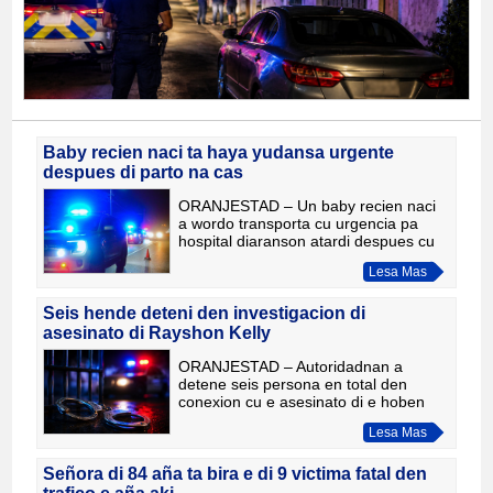
Baby recien naci ta haya yudansa urgente
despues di parto na cas
ORANJESTAD – Un baby recien naci
a wordo transporta cu urgencia pa
hospital diaranson atardi despues cu
e la nace na un cas na Caya Frere
Lesa Mas
Fredericus y a presenta señalnan cu e
mester atencion medico i
Seis hende deteni den investigacion di
asesinato di Rayshon Kelly
ORANJESTAD – Autoridadnan a
detene seis persona en total den
conexion cu e asesinato di e hoben
Rayshon Kelly, cu a perde su bida dia
Lesa Mas
22 di juli 2026 riba e parking na banda
patras di Stadion Nadi Cro
Señora di 84 aña ta bira e di 9 victima fatal den