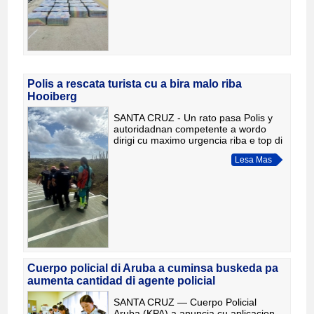
Polis a rescata turista cu a bira malo riba
Hooiberg
SANTA CRUZ - Un rato pasa Polis y
autoridadnan competente a wordo
dirigi cu maximo urgencia riba e top di
Hooiberg pa un turista Hulandes di 75
Lesa Mas
aña cu a bira basta malo. Den un
forma tactico y bon coo
Cuerpo policial di Aruba a cuminsa buskeda pa
aumenta cantidad di agente policial
SANTA CRUZ — Cuerpo Policial
Aruba (KPA) a anuncia cu aplicacion