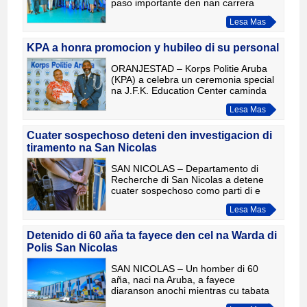
paso importante den nan carrera
despues cu nan a ricibi nan diploma
Lesa Mas
durante un ceremonia oficial na J.F.K.
Education Center. Di
KPA a honra promocion y hubileo di su personal
ORANJESTAD – Korps Politie Aruba
(KPA) a celebra un ceremonia special
na J.F.K. Education Center caminda
agentenan policial y personal
Lesa Mas
administrativo a ricibi decreto
gubernamental, promocion di rango
Cuater sospechoso deteni den investigacion di
tiramento na San Nicolas
SAN NICOLAS – Departamento di
Recherche di San Nicolas a detene
cuater sospechoso como parti di e
investigacion riba un caso di tiramento
Lesa Mas
cu a tuma lugar diaranson 21 di juni
2026 dilanti di Pacifico
Detenido di 60 aña ta fayece den cel na Warda di
Polis San Nicolas
SAN NICOLAS – Un homber di 60
aña, naci na Aruba, a fayece
diaranson anochi mientras cu tabata
den detencion na Warda di Polis San