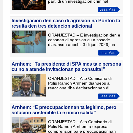
parti di un investigacion criminal
relaciona cu sospechanan di
Lesa Mas
mensensmokkel. Ambos a wordo
presenta awetardi dilanti hues-
comisario,
Investigacion den caso di agresion na Ponton ta
resulta den tres detencion adicional
ORANJESTAD – E investigacion den e
casonan di agresion cu a sosode
diaranson anochi, 3 di juni 2026, na
Ponton, a conduci na tres detencion
Lesa Mas
mas. Detectivenan di Departamento di
Jeugd y Zeden Polis (JZ
Arnhem: “Ta presidente di SPA mes ta e persona
cu no a atende invitacionan pa consulta!”
ORANJESTAD – Alto Comisario di
Polis Ramon Arnhem diahuebs a
reacciona riba declaracionnan di
presidente di Sindicato di Polis Aruba
Lesa Mas
(SPA), Lito Laclé, afirmando cu
semper e la keda habri pa dialogo y
Arnhem: “E preocupacionnan ta legitimo, pero
solucion sostenible ta e unico salida”
ORANJESTAD – Alto Comisario di
Polis Ramon Arnhem a expresa
comprension pa e preocupacionnan