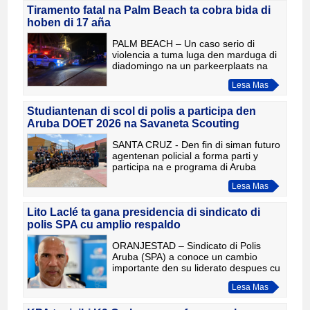
Tiramento fatal na Palm Beach ta cobra bida di
hoben di 17 aña
PALM BEACH – Un caso serio di
violencia a tuma luga den marduga di
diadomingo na un parkeerplaats na
Palm Beach, unda un hoben di
Lesa Mas
apenas 17 aña a perde su bida
despues di wordo alcanza pa un tiro
fata
Studiantenan di scol di polis a participa den
Aruba DOET 2026 na Savaneta Scouting
SANTA CRUZ - Den fin di siman futuro
agentenan policial a forma parti y
participa na e programa di Aruba
Doet. E studiantenan hunto cu otro
Lesa Mas
instancia y departamento a uni forza
pa asina duna un man na
Lito Laclé ta gana presidencia di sindicato di
polis SPA cu amplio respaldo
ORANJESTAD – Sindicato di Polis
Aruba (SPA) a conoce un cambio
importante den su liderato despues cu
Lito Laclé a gana e eleccion pa
Lesa Mas
presidente cu un respaldo
contundente di e miembronan.