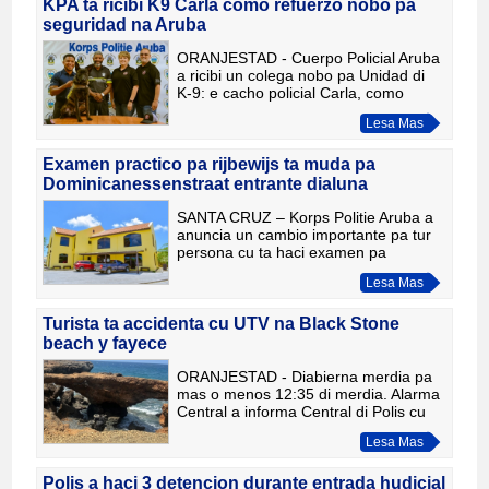
Durante e vo
KPA ta ricibi K9 Carla como refuerzo nobo pa
seguridad na Aruba
ORANJESTAD - Cuerpo Policial Aruba
a ricibi un colega nobo pa Unidad di
K-9: e cacho policial Carla, como
donacion di Irondog K9 International.
Lesa Mas
Carla ta e di tres cacho cu e
organisacion a dona na KPA
Examen practico pa rijbewijs ta muda pa
Dominicanessenstraat entrante dialuna
SANTA CRUZ – Korps Politie Aruba a
anuncia un cambio importante pa tur
persona cu ta haci examen pa
rijbewijs. Cuminsando dialuna 18 di
Lesa Mas
mei 2026, tur examen practico cu
anteriormente tabata tuma lugar
Turista ta accidenta cu UTV na Black Stone
beach y fayece
ORANJESTAD - Diabierna merdia pa
mas o menos 12:35 di merdia. Alarma
Central a informa Central di Polis cu
UTV lo mester a accidenta na altura di
Lesa Mas
Black Stone Beach. A despacha
patruya di Santa Cruz co
Polis a haci 3 detencion durante entrada hudicial