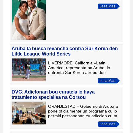
2025 hunto como pareha casa. Pa
Lesa Mas
evita problema durante e proseso,
Departamento di Impuesto ta pi
Aruba ta busca revancha contra Sur Korea den
Little League World Series
LIVERMORE, California –Latin
America, representa pa Aruba, lo
enfrenta Sur Korea atrobe den
Intermediate (50/70) Little League
Lesa Mas
World Series 2026. E encuentro,
anuncia como "The Rematch", lo
hunga awe,
DVG: Adictonan bou curatela lo haya
tratamiento specialisa na Corsou
ORANJESTAD – Gobierno di Aruba a
pone oficialmente un programa cu lo
permiti personanan cu adiccion cu ta
of ta wordo poni bou curatela di un
Lesa Mas
hues haya tratamento residencial
specialisa na Stichting B