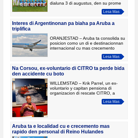
dialuna 3 di augustus, den su prome
partido di Intermediate (50/70) Little
Lesa Mas
League World Series, representando
Region di Latinoamerica
Interes di Argentinonan pa biaha pa Aruba a
triplifica
ORANJESTAD – Aruba ta consolida su
posicion como un di e destinacionnan
internacional cu mas crecemento
entre biahero Argentino. Durante e
Lesa Mas
prome seis lunanan di 2026, e interes
pa biaha pa e isla a tr
Na Corsou, ex-voluntario di CITRO ta perde bida
den accidente cu boto
WILLEMSTAD – Krik Parrel, un ex-
voluntario y capitan pensiona di
organizacion di rescate CITRO, a
perde su bida diasabra den un
Lesa Mas
accidente cu boto na entrada di
Fuikbaai, na Corsou. El tabatin 83
aña.
Aruba ta e localidad cu e crecemento mas
rapido den personal di Reino Hulandes