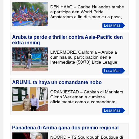
DEN HAAG – Caribe Hulandes tambe
a participa den World Pride
Amsterdam e fin di siman cu a pasa,
ora cu e boto "One Kingdom, One
Lesa Mas
Love" a tuma parti den e famoso
Canal Parade. E boto colorido tabata
or
Aruba ta perde e thriller contra Asia-Pacific den
extra inning
LIVERMORE, California – Aruba a
cuminsa su participacion den e
Intermediate (50/70) Little League
World Series cu un derota doloroso di
Lesa Mas
6-5 contra Sur Korea (Asia-Pacific),
despues di un partido cu a
ARUMIL ta haya un comandante nobo
ORANJESTAD – Capitan di Mariniers
Glenn Werleman a cuminza
oficialmente como e comandante
nobo di ARUMIL (Militarnan Arubiano)
Lesa Mas
entrante 1 di augustus. E ta asumi e
cargo despues di a sirbi como adjuda
Panaderia di Aruba gana dos premio regional
NOORD – T2 Sourdough Boutique di