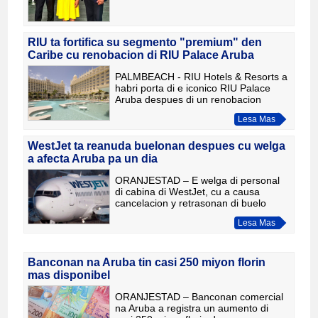
augustus. Pa prome biaha, Sr. G
RIU ta fortifica su segmento "premium" den
Caribe cu renobacion di RIU Palace Aruba
PALMBEACH - RIU Hotels & Resorts a
habri porta di e iconico RIU Palace
Aruba despues di un renobacion
completo di su facilidadnan. Cu e
Lesa Mas
renobacion aki, e cadena Spaño ta
consolida su compromiso cu e i
WestJet ta reanuda buelonan despues cu welga
a afecta Aruba pa un dia
ORANJESTAD – E welga di personal
di cabina di WestJet, cu a causa
cancelacion y retrasonan di buelo
durante e fin di siman, a afecta Aruba
Lesa Mas
tambe pa un dia. Entretanto, e
conflicto laboral a termina de
Banconan na Aruba tin casi 250 miyon florin
mas disponibel
ORANJESTAD – Banconan comercial
na Aruba a registra un aumento di