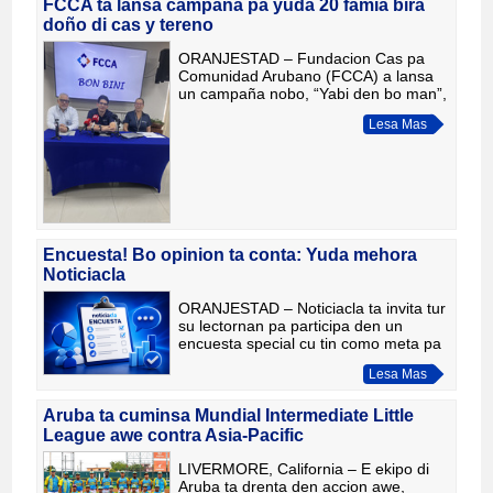
limi
FCCA ta lansa campaña pa yuda 20 famia bira
doño di cas y tereno
ORANJESTAD – Fundacion Cas pa
Comunidad Arubano (FCCA) a lansa
un campaña nobo, “Yabi den bo man”,
cu tin como meta yuda 20 famia na
Lesa Mas
Aruba bira doño di nan propio cas cu
tereno den un solo pakete di h
Encuesta! Bo opinion ta conta: Yuda mehora
Noticiacla
ORANJESTAD – Noticiacla ta invita tur
su lectornan pa participa den un
encuesta special cu tin como meta pa
sigui mehora e experiencia di tur
Lesa Mas
hende cu ta usa nos plataforma. Cu e
reciente renobacion d
Aruba ta cuminsa Mundial Intermediate Little
League awe contra Asia-Pacific
LIVERMORE, California – E ekipo di
Aruba ta drenta den accion awe,