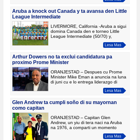
etapa nobo den nan bida academico.
E grupo ta forma parti di 198 studiant
Aruba a knock out Canada y ta avansa den Little
League Intermediate
LIVERMORE, California -Aruba a sigui
domina Canada den e torneo Little
League Intermediate (50/70) y,
despues di cinco entrada, e score
Lesa Mas
tabata 10-0. Cu e victoria convincente
aki, Aruba ta avansa den
Arthur Dowers no ta exclui candidatura pa
proximo Prome Minister
ORANJESTAD – Despues cu Prome
Minister Mike Eman a anuncia na luna
di juni cu e lo entrega liderazgo di
partido AVP durante e Congreso di
Lesa Mas
Liderazgo na september y cu e lo laga
e cargo di Prome Ministe
Glen Andrew ta cumpli soño di su mayornan
como capitan
ORANJESTAD – Capitan Glen
Andrew, un yiu di tera naci na Aruba
na 1976, a comparti un momento
special cu su mayornan durante vuelo
Lesa Mas
AA2217 di American Airlines, dia 3 di