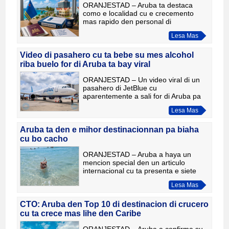
ORANJESTAD – Aruba ta destaca
como e localidad cu e crecemento
mas rapido den personal di
Rijksoverheid (Gobierno di Reino
Lesa Mas
Hulandes), segun dato di Revelio
Labs publica na juli 2026. E informe ta
indi
Video di pasahero cu ta bebe su mes alcohol
riba buelo for di Aruba ta bay viral
ORANJESTAD – Un video viral di un
pasahero di JetBlue cu
aparentemente a sali for di Aruba pa
Fort Lauderdale ta genera hopi
Lesa Mas
reaccion den social media despues cu
e hende muhe a mustra con el a sirbi
s
Aruba ta den e mihor destinacionnan pa biaha
cu bo cacho
ORANJESTAD – Aruba a haya un
mencion special den un articulo
internacional cu ta presenta e siete
mihor destinacionnan pa hende cu ta
Lesa Mas
biaha cu nan cacho. Segun e autora
di viaje Becca Blond, Aruba ta
CTO: Aruba den Top 10 di destinacion di crucero
cu ta crece mas lihe den Caribe
ORANJESTAD – Aruba a confirma su