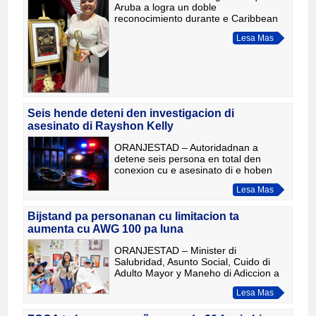
Aruba a logra un doble
reconocimiento durante e Caribbean
Baking Awards na Sint Maarten,
Lesa Mas
caminda e panaderia a gana Best
Bakery Shop of the Year y Best Bread
or Dough-
Seis hende deteni den investigacion di
asesinato di Rayshon Kelly
ORANJESTAD – Autoridadnan a
detene seis persona en total den
conexion cu e asesinato di e hoben
Rayshon Kelly, cu a perde su bida dia
Lesa Mas
22 di juli 2026 riba e parking na banda
patras di Stadion Nadi Cro
Bijstand pa personanan cu limitacion ta
aumenta cu AWG 100 pa luna
ORANJESTAD – Minister di
Salubridad, Asunto Social, Cuido di
Adulto Mayor y Maneho di Adiccion a
anuncia cu Gobierno di Aruba a
Lesa Mas
aproba un aumento di AWG 100 pa
luna di e bijstand pa personanan cu