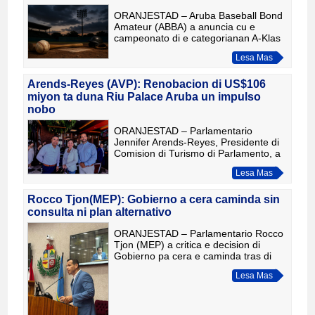
ORANJESTAD – Aruba Baseball Bond
Amateur (ABBA) a anuncia cu e
campeonato di e categorianan A-Klas
y AA no por cuminsa y ta wordo
Lesa Mas
cancela temporalmente pasobra e
sistema di iluminacion na Stadion Nadi
Arends-Reyes (AVP): Renobacion di US$106
miyon ta duna Riu Palace Aruba un impulso
nobo
ORANJESTAD – Parlamentario
Jennifer Arends-Reyes, Presidente di
Comision di Turismo di Parlamento, a
bishita Riu Palace Aruba pa conoce e
Lesa Mas
resultado di un renobacion cu a
representa un inversion di apr
Rocco Tjon(MEP): Gobierno a cera caminda sin
consulta ni plan alternativo
ORANJESTAD – Parlamentario Rocco
Tjon (MEP) a critica e decision di
Gobierno pa cera e caminda tras di
Tierra del Sol, afirmando cu e medida
Lesa Mas
a wordo tuma sin un estudio di
impacto, sin consulta cu sta