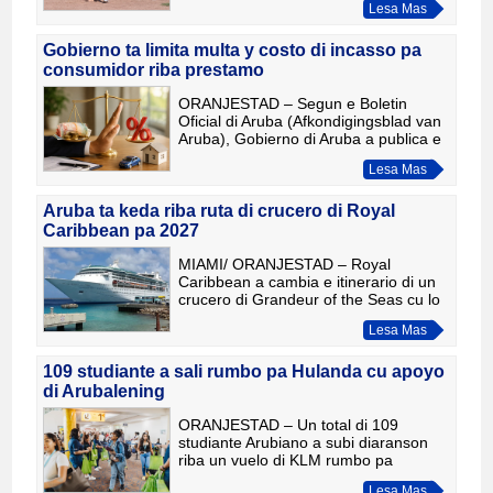
Lesa Mas
Intermediate (50/70) Little League
World Series. Cu e triunfo, e equip
Gobierno ta limita multa y costo di incasso pa
consumidor riba prestamo
ORANJESTAD – Segun e Boletin
Oficial di Aruba (Afkondigingsblad van
Aruba), Gobierno di Aruba a publica e
reglamento definitivo cu ta pone limite
Lesa Mas
riba varios costo adicional relaciona
cu prestamonan p
Aruba ta keda riba ruta di crucero di Royal
Caribbean pa 2027
MIAMI/ ORANJESTAD – Royal
Caribbean a cambia e itinerario di un
crucero di Grandeur of the Seas cu lo
sali dia 23 di januari 2027. Boneiro a
Lesa Mas
wordo elimina for di e ruta y a wordo
reemplasa cu Santa Ma
109 studiante a sali rumbo pa Hulanda cu apoyo
di Arubalening
ORANJESTAD – Un total di 109
studiante Arubiano a subi diaranson
riba un vuelo di KLM rumbo pa
Hulanda, unda nan lo cuminsa un
Lesa Mas