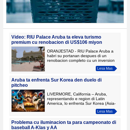
Video: RIU Palace Aruba ta eleva turismo
premium cu renobacion di US$106 miyon
ORANJESTAD - RIU Palace Aruba a
habri su portanan despues di un
renobacion completo cu un inversion
di aproximadamente US$106 miyon.
Lesa Mas
Den e video reportahe aki, nos ta
mustra con e hotel a transforma t
Aruba ta enfrenta Sur Korea den duelo di
pitcheo
LIVERMORE, California – Aruba,
representando e region di Latin
America, lo enfrenta Sur Korea (Asia-
Pacific) awe tardi 6or (ora di Aruba)
Lesa Mas
den un partido cu ta mustra di wordo
domina pa pitcheo durante
Problema cu iluminacion ta para campeonato di
baseball A-Klas y AA