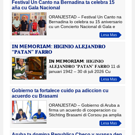
Festival Un Canto na Bernadina ta celebra 15
aña cu Gala Nacional
ORANJESTAD – Festival Un Canto na
Bernadina lo celebra su 15 aniversario
cu un Concierto Nacional di Gala e
diasabra, 8 di augustus, na Centro di
Lesa Mas
Bario Brazil. E evento ta honra e
legado di Bernadina
𝗜𝗡 𝗠𝗘𝗠𝗢𝗥𝗜𝗔𝗠: 𝐇𝐈𝐆𝐈𝐍𝐈𝐎 𝐀𝐋𝐄𝐉𝐀𝐍𝐃𝐑𝐎
“𝐏𝐀𝐓𝐀𝐍” 𝐅𝐀𝐑𝐑𝐎
𝗜𝗡 𝗠𝗘𝗠𝗢𝗥𝗜𝗔𝗠: 𝐇𝐈𝐆𝐈𝐍𝐈𝐎
𝐀𝐋𝐄𝐉𝐀𝐍𝐃𝐑𝐎 “𝐏𝐀𝐓𝐀𝐍” 𝐅𝐀𝐑𝐑𝐎 11 di
januari 1942 – 30 di juli 2026 Cu
profundo tristeza, Departamento di
Lesa Mas
Cultura Aruba a ricibi e noticia di
fayecime
Gobierno ta fortalece cuido pa adiccion cu
acuerdo cu Brasami
ORANJESTAD – Gobierno di Aruba a
firma un acuerdo di cooperacion cu
Stichting Brasami di Corsou pa amplia
e acceso na tratamiento residencial
Lesa Mas
specialisa pa personanan cu ta
enfrenta problemanan serio
Aruba ta domina Republica Checo y avansa den