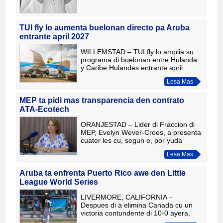
TUI fly lo aumenta buelonan directo pa Aruba
entrante april 2027
WILLEMSTAD – TUI fly lo amplia su
programa di buelonan entre Hulanda
y Caribe Hulandes entrante april
2027. Pa Aruba, e aerolinea lo
Lesa Mas
aumenta e cantidad di buelonan
semanal di dos pa tres, cu salida ri
MEP ta pidi mas transparencia den contrato
ATA-Ecotech
ORANJESTAD – Lider di Fraccion di
MEP, Evelyn Wever-Croes, a presenta
cuater les cu, segun e, por yuda
fortalece bon gobernacion y
Lesa Mas
transparencia den e asunto rond di e
contrato entre ATA y Ecotech. Se
Aruba ta enfrenta Puerto Rico awe den Little
League World Series
LIVERMORE, CALIFORNIA –
Despues di a elimina Canada cu un
victoria contundente di 10-0 ayera,
Aruba ta bolbe den accion awe den e