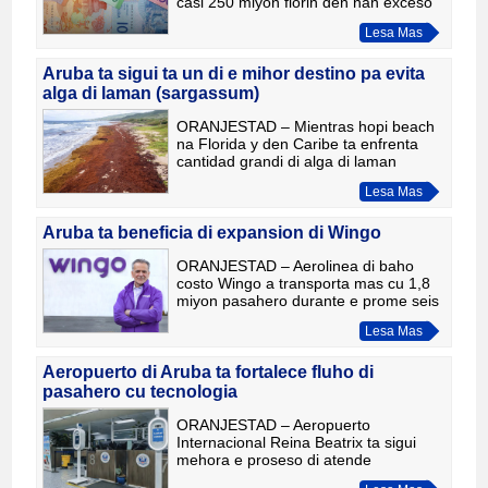
casi 250 miyon florin den nan exceso
di liquidez durante e prome tres
Lesa Mas
lunanan di 2026. Segun cifranan di
Banco Central di Aruba (CBA),
Aruba ta sigui ta un di e mihor destino pa evita
alga di laman (sargassum)
ORANJESTAD – Mientras hopi beach
na Florida y den Caribe ta enfrenta
cantidad grandi di alga di laman
(sargassum), Aruba ta sigui destaca
Lesa Mas
como un di e mihor destinonan pa
disfruta di beach limpi duran
Aruba ta beneficia di expansion di Wingo
ORANJESTAD – Aerolinea di baho
costo Wingo a transporta mas cu 1,8
miyon pasahero durante e prome seis
luna di 2026, un aumento di 12%
Lesa Mas
compara cu e mes periodo di aña
pasa. E crecimiento aki a wordo i
Aeropuerto di Aruba ta fortalece fluho di
pasahero cu tecnologia
ORANJESTAD – Aeropuerto
Internacional Reina Beatrix ta sigui
mehora e proseso di atende
pasajeronan door di implementa