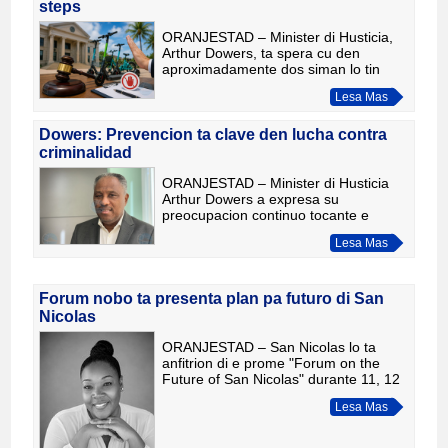
steps
ORANJESTAD – Minister di Husticia,
Arthur Dowers, ta spera cu den
aproximadamente dos siman lo tin
mas claridad den e caso hudicial cu ta
Lesa Mas
trata e operacion di e-stepnan na
Aruba. Den un entrevista cu
Dowers: Prevencion ta clave den lucha contra
criminalidad
ORANJESTAD – Minister di Husticia
Arthur Dowers a expresa su
preocupacion continuo tocante e
reciente casonan di violencia y
Lesa Mas
asesinato na Aruba, pero a enfatisa cu
e autoridadnan ta sigui actua rapida
Forum nobo ta presenta plan pa futuro di San
Nicolas
ORANJESTAD – San Nicolas lo ta
anfitrion di e prome "Forum on the
Future of San Nicolas" durante 11, 12
y 13 di augustus, un iniciativa di
Lesa Mas
Suzette Dumfries cu ta reuni
Gobierno, sector priva, inversio