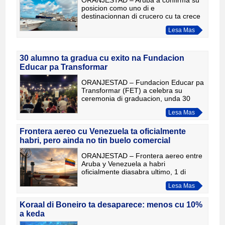
posicion como uno di e
destinacionnan di crucero cu ta crece
mas rapido den Caribe. Segun dato
Lesa Mas
nobo di Caribbean Tourism
Organization (CTO), e isla a registra
un crece
30 alumno ta gradua cu exito na Fundacion
Educar pa Transformar
ORANJESTAD – Fundacion Educar pa
Transformar (FET) a celebra su
ceremonia di graduacion, unda 30
alumno a ricibi nan diploma despues
Lesa Mas
di completa cu exito capacitacion den
Facial, Masaje y Emprendement
Frontera aereo cu Venezuela ta oficialmente
habri, pero ainda no tin buelo comercial
ORANJESTAD – Frontera aereo entre
Aruba y Venezuela a habri
oficialmente diasabra ultimo, 1 di
augustus 2026. Sinembargo, te cu
Lesa Mas
dialuna mainta ningun avion comercial
for di Venezuela a yega Aruba aind
Koraal di Boneiro ta desaparece: menos cu 10%
a keda