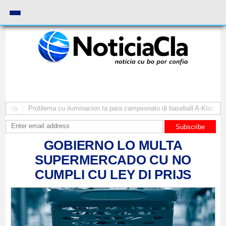
roblema cu iluminacion ta para campeonato di baseball A-Klas y AA
Arend
Subscribe
GOBIERNO LO MULTA
SUPERMERCADO CU NO
CUMPLI CU LEY DI PRIJS