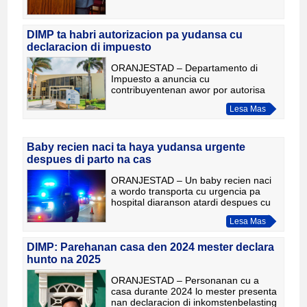
DIMP ta habri autorizacion pa yudansa cu
declaracion di impuesto
ORANJESTAD – Departamento di
Impuesto a anuncia cu
contribuyentenan awor por autorisa
un persona di confianza, accountant
Lesa Mas
of consehero fiscal pa yuda cu nan
proximo declaracion di
inkomstenbelasting v
Baby recien naci ta haya yudansa urgente
despues di parto na cas
ORANJESTAD – Un baby recien naci
a wordo transporta cu urgencia pa
hospital diaranson atardi despues cu
e la nace na un cas na Caya Frere
Lesa Mas
Fredericus y a presenta señalnan cu e
mester atencion medico i
DIMP: Parehanan casa den 2024 mester declara
hunto na 2025
ORANJESTAD – Personanan cu a
casa durante 2024 lo mester presenta
nan declaracion di inkomstenbelasting