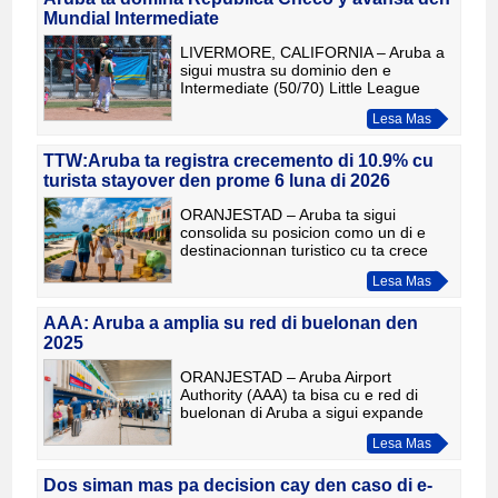
Mundial Intermediate
LIVERMORE, CALIFORNIA – Aruba a
sigui mustra su dominio den e
Intermediate (50/70) Little League
World Series despues di gana 9-5 di
Lesa Mas
Republica Checo y asegura un puesto
den e siguiente ronda di e torn
TTW:Aruba ta registra crecemento di 10.9% cu
turista stayover den prome 6 luna di 2026
ORANJESTAD – Aruba ta sigui
consolida su posicion como un di e
destinacionnan turistico cu ta crece
mas den Caribe. Segun un analisis
Lesa Mas
publica door di Travel and Tour World,
e isla a registra un aument
AAA: Aruba a amplia su red di buelonan den
2025
ORANJESTAD – Aruba Airport
Authority (AAA) ta bisa cu e red di
buelonan di Aruba a sigui expande
durante 2025, cu mas frecuencia, mas
Lesa Mas
capacidad y nobo conexionnan cu
Merca, Latinoamerica, Europa y Car
Dos siman mas pa decision cay den caso di e-