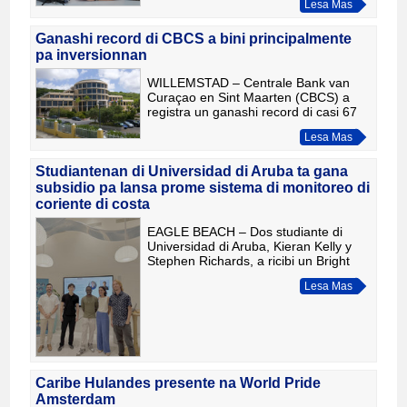
Lesa Mas
crea pregunta serio riba e propuesta
di Ley di Reino HOF
Ganashi record di CBCS a bini principalmente
pa inversionnan
WILLEMSTAD – Centrale Bank van
Curaçao en Sint Maarten (CBCS) a
registra un ganashi record di casi 67
miyon florin den 2025. Segun e
Lesa Mas
informe anual, e resultado tabata
impulsa principalmente pa ganashi
Studiantenan di Universidad di Aruba ta gana
subsidio pa lansa prome sistema di monitoreo di
coriente di costa
EAGLE BEACH – Dos studiante di
Universidad di Aruba, Kieran Kelly y
Stephen Richards, a ricibi un Bright
Future Research Grant di AWG
Lesa Mas
20.000, financia pa Iberostar Aruba,
pa lansa Aruba su prome siste
Caribe Hulandes presente na World Pride
Amsterdam