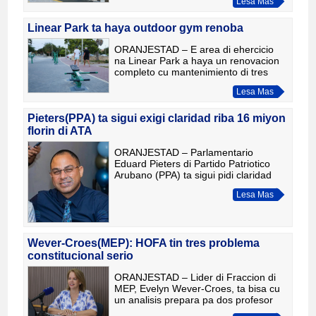
Lesa Mas
tecnologia moderno y fortalece
colaboracion cu diferente
autoridadnan cu ta opera
Linear Park ta haya outdoor gym renoba
ORANJESTAD – E area di ehercicio
na Linear Park a haya un renovacion
completo cu mantenimiento di tres
mashin existente y instalacion di
Lesa Mas
cuater mashin nobo, ampliando e
facilidad pa actividad fisico d
Pieters(PPA) ta sigui exigi claridad riba 16 miyon
florin di ATA
ORANJESTAD – Parlamentario
Eduard Pieters di Partido Patriotico
Arubano (PPA) ta sigui pidi claridad
tocante e destino di 16 miyon florin cu
Lesa Mas
ta reserva den e Corporate Plan &
Budget 2026 di Aruba Tour
Wever-Croes(MEP): HOFA tin tres problema
constitucional serio
ORANJESTAD – Lider di Fraccion di
MEP, Evelyn Wever-Croes, ta bisa cu
un analisis prepara pa dos profesor
hulandes di derecho constitucional ta