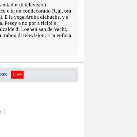
ntador di television
cu e ta un condecorado Real, ora
i. E la yega Aruba diahuebs, y a
 Pesey e no por a ricibi e
lcalde di Loenen aan de Vecht,
u trabou di television. E ta enfoca
SIS
LIVE
s