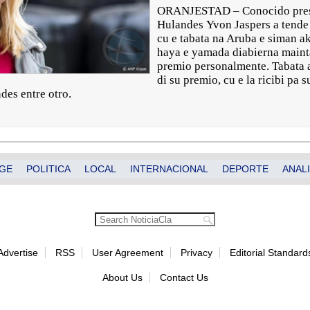
ORANJESTAD – Conocido prese
Hulandes Yvon Jaspers a tende 
cu e tabata na Aruba e siman ak
haya e yamada diabierna mainta.
premio personalmente. Tabata a
di su premio, cu e la ricibi pa s
ndes entre otro.
GE
POLITICA
LOCAL
INTERNACIONAL
DEPORTE
ANALI
Advertise
RSS
User Agreement
Privacy
Editorial Standard
About Us
Contact Us