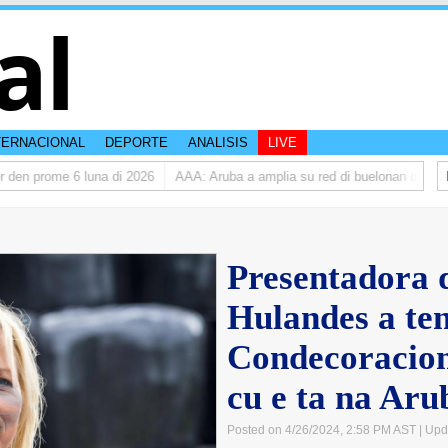
al
TERNACIONAL
DEPORTE
ANALISIS
LIVE
den prome 6 luna di 2026
AAA: Aruba a amplia su red di buelonan den 202
Presentadora d
Hulandes a ten
Condecoracion
cu e ta na Aru
Posted on 4/26/2024, 2:58 PM AST
| Upd