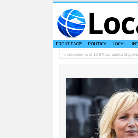
Loc
FRONT PAGE
POLITICA
LOCAL
IN
ermediate
TTW:Aruba ta registra crecemento di 10.9% cu turista stayover 