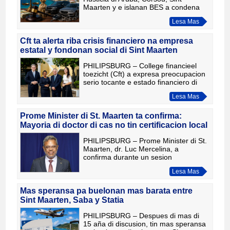
Maarten y e islanan BES a condena
un homber di Sint Maarten pa fraude
Lesa Mas
di impuesto y labamento di placa,
despues cu a wordo comproba cu
Gobie
Cft ta alerta riba crisis financiero na empresa
estatal y fondonan social di Sint Maarten
PHILIPSBURG – College financieel
toezicht (Cft) a expresa preocupacion
serio tocante e estado financiero di
diferente entidadnan gubernamental y
Lesa Mas
fondonan social na Sint Maarten.
Segun Cft, si gobierno
Prome Minister di St. Maarten ta confirma:
Mayoria di doctor di cas no tin certificacion local
PHILIPSBURG – Prome Minister di St.
Maarten, dr. Luc Mercelina, a
confirma durante un sesion
parlamentario cu mayoria di doctor di
Lesa Mas
cas cu ta traha riba e isla no tin
certificacion local oficial. Merce
Mas speransa pa buelonan mas barata entre
Sint Maarten, Saba y Statia
PHILIPSBURG – Despues di mas di
15 aña di discusion, tin mas speransa