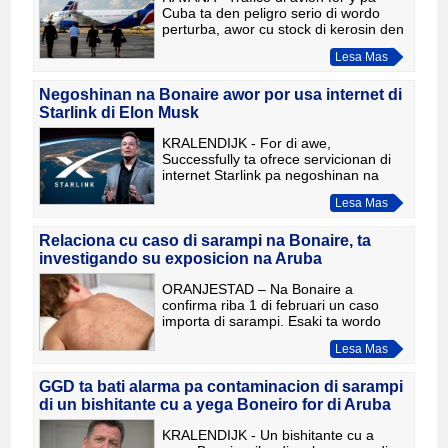
Cuba ta den peligro serio di wordo
perturba, awor cu stock di kerosin den
e pais ta den caba. Gobierno a adverti
Lesa Mas
companianan di aviacion cu dialuna
proximo lo ta e u
Negoshinan na Bonaire awor por usa internet di
Starlink di Elon Musk
KRALENDIJK - For di awe,
Successfully ta ofrece servicionan di
internet Starlink pa negoshinan na
Bonaire. Danki na e permiso reciente
Lesa Mas
pa servicionan Starlink den Caribe
Hulandes, duna door di Rijksin
Relaciona cu caso di sarampi na Bonaire, ta
investigando su exposicion na Aruba
ORANJESTAD – Na Bonaire a
confirma riba 1 di februari un caso
importa di sarampi. Esaki ta wordo
informa door di Directie di Salud
Lesa Mas
Publico Aruba. For di investigacion
epidemiologico ta resulta cu e pe
GGD ta bati alarma pa contaminacion di sarampi
di un bishitante cu a yega Boneiro for di Aruba
KRALENDIJK - Un bishitante cu a