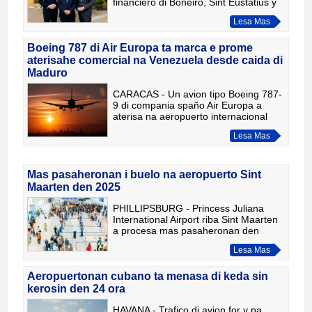
financiero di Boneiro, Sint Eustatius y
Saba a bishita Boneiro. Durante e
Lesa Mas
bishita aki, e maneho di e entidadnan
gubernamental a para centr
Boeing 787 di Air Europa ta marca e prome
aterisahe comercial na Venezuela desde caida di
Maduro
CARACAS - Un avion tipo Boeing 787-
9 di compania spaño Air Europa a
aterisa na aeropuerto internacional
Simón Bolívar cerca di Caracas
Lesa Mas
dialuna anochi pa 9:00 (0100 GMT)
diamars. E buelo aki ta represe
Mas pasaheronan i buelo na aeropuerto Sint
Maarten den 2025
PHILLIPSBURG - Princess Juliana
International Airport riba Sint Maarten
a procesa mas pasaheronan den
2025 cu un aña prome. Segun e
Lesa Mas
aeropuerto, e cantidad di biaheronan
a subi di 1,6 miyon den 2024 pa
Aeropuertonan cubano ta menasa di keda sin
kerosin den 24 ora
HAVANA - Trafico di avion for y pa