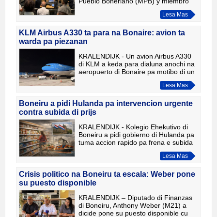
Pueblo Boneriano (MPB) y miembro
independiente Salma Serberie lo
Lesa Mas
forma hunto un coalicion di gobierno
nobo. E dos partidonan y e miembro
ind
KLM Airbus A330 ta para na Bonaire: avion ta
warda pa piezanan
KRALENDIJK - Un avion Airbus A330
di KLM a keda para dialuna anochi na
aeropuerto di Bonaire pa motibo di un
defecto tecnico. E buelo KL767 a sali
Lesa Mas
di Aruba cu destino pa Amsterdam, cu
un escala na Bon
Boneiru a pidi Hulanda pa intervencion urgente
contra subida di prijs
KRALENDIJK - Kolegio Ehekutivo di
Boneiru a pidi gobierno di Hulanda pa
tuma accion rapido pa frena e subida
di prijs riba e isla. Pa motibo di tension
Lesa Mas
den Medio Oriente y problema den
transporte mari
Crisis politico na Boneiru ta escala: Weber pone
su puesto disponible
KRALENDIJK – Diputado di Finanzas
di Boneiru, Anthony Weber (M21) a
dicide pone su puesto disponible cu