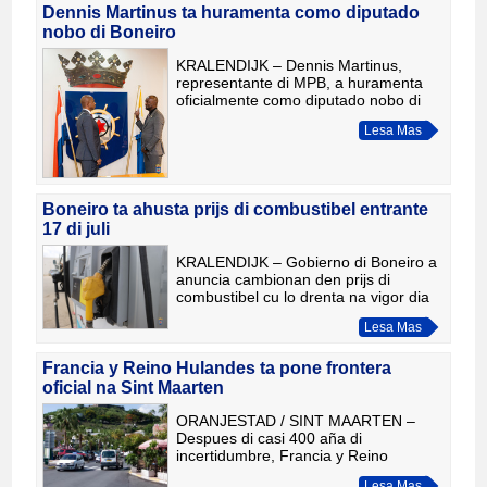
Dennis Martinus ta huramenta como diputado
nobo di Boneiro
KRALENDIJK – Dennis Martinus,
representante di MPB, a huramenta
oficialmente como diputado nobo di
Boneiro durante reunion di Conseho
Lesa Mas
Insular celebra riba diamars, 21 di yuli
2026. Cu su nombramento,
Boneiro ta ahusta prijs di combustibel entrante
17 di juli
KRALENDIJK – Gobierno di Boneiro a
anuncia cambionan den prijs di
combustibel cu lo drenta na vigor dia
17 di juli. Gasolin (MOGAS95) lo subi
Lesa Mas
di USD 1,64 pa USD 1,70 pa liter,
mientras cu diesel lo ba
Francia y Reino Hulandes ta pone frontera
oficial na Sint Maarten
ORANJESTAD / SINT MAARTEN –
Despues di casi 400 aña di
incertidumbre, Francia y Reino
Hulandes ta un paso mas cerca di
Lesa Mas