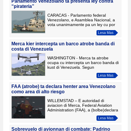
Parlamento Venezolano ta presenta ley contra
“pirateria”
CARACAS - Parlamento federal
Venezolano, e Asamblea Nacional, a
vota unanimamente pa un ley cu por
impona te binti aña di prizon contra
Lesa Mas
ken cu ta culpa di pirateria of bloqueo,
of cu ta facilita esaki
Merca kier intercepta un barco atrobe banda di
costa di Venezuela
WASHINGTON - Merca ta atrobe
ocupa cu intercepta un barco banda di
kust di Venezuela. Segun
funcionarionan mericano, e ta trata di
Lesa Mas
un barco petrolero cu ta riba e lista di
sancionnan. Mas tempran awe,
FAA (atrobe) ta declara henter area Venezolano
como area di alto riesgo
WILLEMSTAD – E autoridad di
aviacion di Merca, Federal Aviation
Administration (FAA), a (bolbe)declara
oficialmente henter e area Venezolano
Lesa Mas
como un area di halto riesgo pa
aviacion civil. Den e aviso
Sobrevuelo di avionnan di combate: Padrino