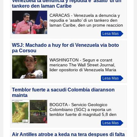
Venezuela ta denuncia y repudia e ‘asalto’ di un
tankero den laman Caribe
CARACAS - Venezuela a denuncia y
repudia e ‘asalto’ di un tankero den
laman Caribe, den un prome reaccion
cu Noticiacla a ricibi diaranson anochi
Lesa Mas
di su contactonan cu gobierno
Venzolano. “ Republica B
WSJ: Machado a huy for di Venezuela via boto
pa Corsou
WASHINGTON - Segun e corant
mericano The Wall Street Journal,
lider opositorio di Venezuela Maria
Corina Machado a laga Venezuela
Lesa Mas
ayera. E corant ta cita fuentenan
mericano cu den un operacion estricm
Temblor fuerte a sacudi Colombia diaranson
mainta
BOGOTA - Servicio Geologico
Colombiano (SGC) a reporta un
temblor fuerte di magnitud 5,8 den
madruga di diaranson, 10 di
Lesa Mas
december 2025. Segun e entidad, e
sismo a tuma luga den parti este di e
pais. C
Air Antilles atrobe a keda na tera despues di falta