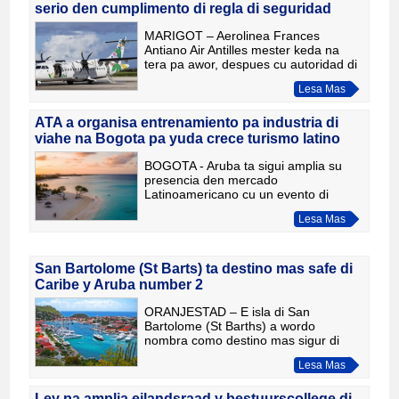
serio den cumplimento di regla di seguridad
MARIGOT – Aerolinea Frances
Antiano Air Antilles mester keda na
tera pa awor, despues cu autoridad di
aviacion Frances (DGAC) a detecta
Lesa Mas
falta serio den cumplimento di
seguridad den operacion di e comp
ATA a organisa entrenamiento pa industria di
viahe na Bogota pa yuda crece turismo latino
BOGOTA - Aruba ta sigui amplia su
presencia den mercado
Latinoamericano cu un evento di
entrenamiento pa industria di viahe na
Lesa Mas
Bogota. E evento, organiza dor di
Aruba Tourism Authority, tabata
enfoca
San Bartolome (St Barts) ta destino mas safe di
Caribe y Aruba number 2
ORANJESTAD – E isla di San
Bartolome (St Barths) a wordo
nombra como destino mas sigur di
Caribe y a yega na top di un
Lesa Mas
clasificacion internacional nobo cu a
evalua criminalidad, stabilidad politico,
c
Ley pa amplia eilandsraad y bestuurscollege di