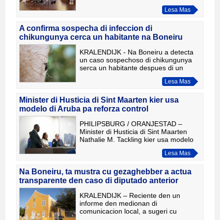
efecto inmediato despues cu un crisis
Lesa Mas
di confianza a surgi den colegio di
bestuur. Segun Weber,
A confirma sospecha di infeccion di
chikungunya cerca un habitante na Boneiru
KRALENDIJK - Na Boneiru a detecta
un caso sospechoso di chikungunya
serca un habitante despues di un
biahe na Surinam, unda e persona
Lesa Mas
probablemente a contrae e virus. E
diagnosis ainda mester wordo co
Minister di Husticia di Sint Maarten kier usa
modelo di Aruba pa reforza control
PHILIPSBURG / ORANJESTAD –
Minister di Husticia di Sint Maarten
Nathalie M. Tackling kier usa modelo
di Aruba pa reforza control E minister
Lesa Mas
a bishita Aruba diahuebs 19 di maart
durante celebracion di
Na Boneiru, ta mustra cu gezaghebber a actua
transparente den caso di diputado anterior
KRALENDIJK – Reciente den un
informe den medionan di
comunicacion local, a sugeri cu
Gezaghebber di Boneiru no a actua