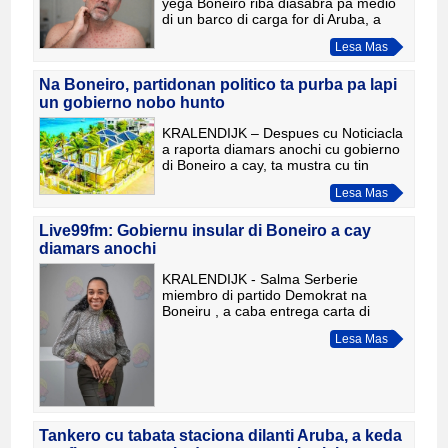
yega Boneiro riba diasabra pa medio
di un barco di carga for di Aruba, a
resulta di tin sarampi. GGD Boneiro y
Lesa Mas
Fundashon Mariadal a tuma medida
inmediato pa preveni e c
Na Boneiro, partidonan politico ta purba pa lapi
un gobierno nobo hunto
KRALENDIJK – Despues cu Noticiacla
a raporta diamars anochi cu gobierno
di Boneiro a cay, ta mustra cu tin
intencion pa ‘lapi’ un gobierno hunto
Lesa Mas
atrobe. Tabata diamars anochi cu
miembro di Conseho Ins
Live99fm: Gobiernu insular di Boneiro a cay
diamars anochi
KRALENDIJK - Salma Serberie
miembro di partido Demokrat na
Boneiru , a caba entrega carta di
retiro na gezaghebber. Asina e portal
Lesa Mas
di noticia di e isla, live99fm a raporta
diamars anochi. “E la inform
Tankero cu tabata staciona dilanti Aruba, a keda