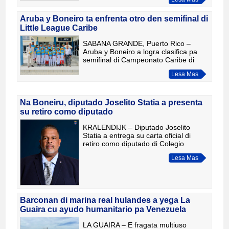
pone un frontera oficial entre e parti
Hulandes di Sint Maarten y e parti
Frances
Aruba y Boneiro ta enfrenta otro den semifinal di
Little League Caribe
SABANA GRANDE, Puerto Rico –
Aruba y Boneiro a logra clasifica pa
semifinal di Campeonato Caribe di
Little League y lo enfrenta otro awe pa
Lesa Mas
un puesto den e final di e torneo. E
campeonato di e aña aki
Na Boneiru, diputado Joselito Statia a presenta
su retiro como diputado
KRALENDIJK – Diputado Joselito
Statia a entrega su carta oficial di
retiro como diputado di Colegio
Ejecutivo di Boneiru dialuna ultimo. Cu
Lesa Mas
su decision, Statia a laga su cargo cu
efecto inmediato. Ent
Barconan di marina real hulandes a yega La
Guaira cu ayudo humanitario pa Venezuela
LA GUAIRA – E fragata multiuso