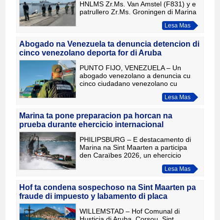
HNLMS Zr.Ms. Van Amstel (F831) y e
patrullero Zr.Ms. Groningen di Marina
Real Hulandes a yega na puerto di La
Lesa Mas
Guaira cu un cargamento di ayudo
humanitario pa e victimana
Abogado na Venezuela ta denuncia detencion di
cinco venezolano deporta for di Aruba
PUNTO FIJO, VENEZUELA – Un
abogado venezolano a denuncia cu
cinco ciudadano venezolano cu
anteriormente a wordo deporta for di
Lesa Mas
Aruba, ta wordo manteni den
detencion di forma arbitrario na
Venezuela, a
Marina ta pone preparacion pa horcan na
prueba durante ehercicio internacional
PHILIPSBURG – E destacamento di
Marina na Sint Maarten a participa
den Caraïbes 2026, un ehercicio
internacional organiza pa Francia pa
Lesa Mas
fortalece preparacion y respuesta na
desastre natural den Caribe
Hof ta condena sospechoso na Sint Maarten pa
fraude di impuesto y labamento di placa
WILLEMSTAD – Hof Comunal di
Husticia di Aruba, Corsou, Sint