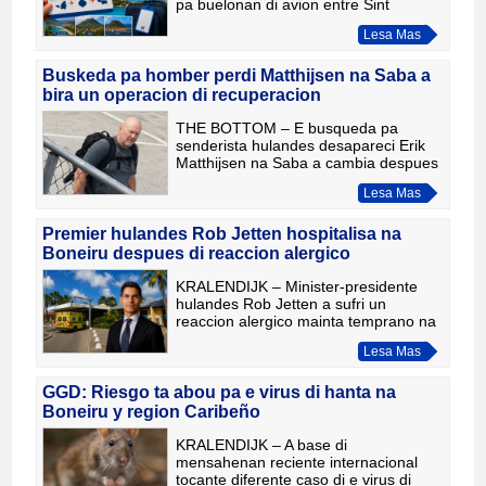
pa buelonan di avion entre Sint
Maarten, Saba y Sint Eustatius bira
Lesa Mas
mas barata. Experto di aviacion Hans
de Jong ta bisa cu casi t
Buskeda pa homber perdi Matthijsen na Saba a
bira un operacion di recuperacion
THE BOTTOM – E busqueda pa
senderista hulandes desapareci Erik
Matthijsen na Saba a cambia despues
di tres dia completo di buskeda for di
Lesa Mas
un operacion di rescate pa un
operacion di recuperacion. Autor
Premier hulandes Rob Jetten hospitalisa na
Boneiru despues di reaccion alergico
KRALENDIJK – Minister-presidente
hulandes Rob Jetten a sufri un
reaccion alergico mainta temprano na
Boneiru despues di wordo pica
Lesa Mas
posiblemente pa un animal marino of
insecto durante un momento di lan
GGD: Riesgo ta abou pa e virus di hanta na
Boneiru y region Caribeño
KRALENDIJK – A base di
mensahenan reciente internacional
tocante diferente caso di e virus di