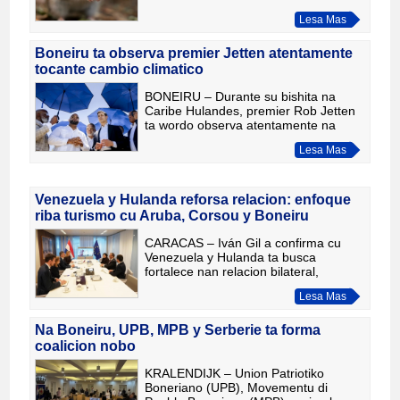
hanta riba un barco crucero, GGD
Lesa Mas
Bonaire / Salubridad Publico di
Entidad Publico di Boneiru ta informa
cu
Boneiru ta observa premier Jetten atentamente
tocante cambio climatico
BONEIRU – Durante su bishita na
Caribe Hulandes, premier Rob Jetten
ta wordo observa atentamente na
Boneiru tocante su posicion riba
Lesa Mas
cambio climatico. Esaki despues cu un
huez den Hulanda a dicta cu g
Venezuela y Hulanda reforsa relacion: enfoque
riba turismo cu Aruba, Corsou y Boneiru
CARACAS – Iván Gil a confirma cu
Venezuela y Hulanda ta busca
fortalece nan relacion bilateral,
incluyendo un enfoke particular riba
Lesa Mas
turismo cu e islanan Hulandes den
Caribe. Segun e canciller, a tuma
Na Boneiru, UPB, MPB y Serberie ta forma
coalicion nobo
KRALENDIJK – Union Patriotiko
Boneriano (UPB), Movementu di