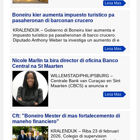
Lesa Mas
den un forma transparente, pa motibo
cu el no lo tabata kier a duna
oportunidad p
Boneiru kier aumenta impuesto turistico pa
pasaheronan di barconan crucero
KRALENDIJK – Gobierno di Boneiru kier aumenta e
impuesto turistico pa pasaheronan di barco crucero.
Diputado Anthony Weber ta investiga un aumento di e
tarifa actual di 10 dollar pa 15 dollar pa cada
Lesa Mas
Nicole Marlin ta bira director di oficina Banco
Central na St Maarten
WILLEMSTAD/PHILIPSBURG –
Centrale Bank van Curaçao en Sint
Maarten (CBCS) a anuncia e
nombramento di Sra. Nicole Marlin
Lesa Mas
como Director di su oficina na Sint
Maarten, entrante 1 di april 2026. E
nombram
Cft: "Boneiro Mester di mas fortalecemento di
maneho financiero"
KRALENDIJK – Riba 23 di februari
2026, Colegio di supervision