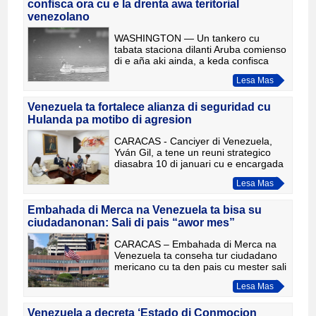
confisca ora cu e la drenta awa teritorial
venezolano
WASHINGTON — Un tankero cu
tabata staciona dilanti Aruba comienso
di e aña aki ainda, a keda confisca
diahuebs pa forzanan mericano.
Lesa Mas
Minister di Homeland Security,Kristi
Noem a pone riba rednan social
Venezuela ta fortalece alianza di seguridad cu
Hulanda pa motibo di agresion
CARACAS - Canciyer di Venezuela,
Yván Gil, a tene un reuni strategico
diasabra 10 di januari cu e encargada
di relacion comercial di Hulanda,
Lesa Mas
Carmen Gonsalves. Durante e
encuentro, e dos diplomatico a
Embahada di Merca na Venezuela ta bisa su
ciudadanonan: Sali di pais “awor mes”
CARACAS – Embahada di Merca na
Venezuela ta conseha tur ciudadano
mericano cu ta den pais cu mester sali
“awor mes”, y cu mester tuma
Lesa Mas
precaucion y wak rond nan te ora nan
logra sali. E advertencia, cu
Venezuela a decreta ‘Estado di Conmocion