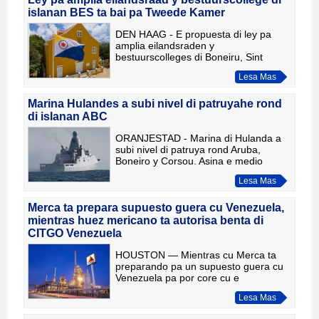
islanan BES ta bai pa Tweede Kamer
DEN HAAG - E propuesta di ley pa
amplia eilandsraden y
bestuurscolleges di Boneiru, Sint
Eustatius y Saba ta bay pa Tweede
Lesa Mas
Kamer. Den e conseho di minister ta
aproba e propuesta aki di secretario di
E
Marina Hulandes a subi nivel di patruyahe rond
di islanan ABC
ORANJESTAD - Marina di Hulanda a
subi nivel di patruya rond Aruba,
Boneiro y Corsou. Asina e medio
hulandes de Telegraaf ta raporta
Lesa Mas
diabierna. E barco naval Zr.Ms.
Groningen ta haciendo patruyahe mas
Merca ta prepara supuesto guera cu Venezuela,
mientras huez mericano ta autorisa benta di
CITGO Venezuela
HOUSTON — Mientras cu Merca ta
preparando pa un supuesto guera cu
Venezuela pa por core cu e
presidente di e pais, Nicolas Maduro,
Lesa Mas
un huez mericano a autorisa e benta
di accionnan di PDV Holding — e e