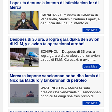
Lopez ta denuncia intento di intimidacion for di
Merca
CARACAS - E ministro di Defensa di
Venezuela, Vladimir Padrino Lopez, a
denuncia dialuna un intento di
intimidacion for di Merca, despues cu
Lesa Mas
avionnan di combate F-18 a haci un
sobrevuelo riba e golfo
Despues di 36 ora, a logra gara djaka den avion
di KLM, y e avion ta operacional atrobe!
SCHIPHOL – Despues di 36 ora, a
logra gara e djaka abordo di un avion
airbus di KLM. Cu esaki, e avion ta
bek den servicio atrobe, KLM ta
Lesa Mas
raporta diabierna. Tabatin 254
pasaheronan di KLM pega na Arub
Merca ta impone sancionnan nobo riba famia di
Nicolas Maduro y tankeronan di petroleo
WASHINGTON – Merca ta subi
presion riba Venezuela cu sancionnan
nobo cu ta dirigi riba tres primo di
presidente Nicolas Maduro y riba seis
Lesa Mas
tankero di petroleo cu ta transporta
petroleo venezolano. Asi