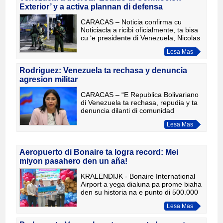
Exterior’ y a activa plannan di defensa
CARACAS – Noticia confirma cu
Noticiacla a ricibi oficialmente, ta bisa
cu ‘e presidente di Venezuela, Nicolas
Maduro, a decreta awe e estado di
Lesa Mas
Conmocion Exterior na henter
territorio nacional, debi
Rodriguez: Venezuela ta rechasa y denuncia
agresion militar
CARACAS – “E Republica Bolivariano
di Venezuela ta rechasa, repudia y ta
denuncia dilanti di comunidad
internacional e agresion militar hopi
Lesa Mas
grave cometi pa e gobierno actual di
Estados Unidos di Amer
Aeropuerto di Bonaire ta logra record: Mei
miyon pasahero den un aña!
KRALENDIJK - Bonaire International
Airport a yega dialuna pa prome biaha
den su historia na e punto di 500.000
pasahero den un solo aña. E
Lesa Mas
pasahero en cuestion a yega riba e
isla cu un buelo di KLM fo