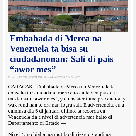
Embahada di Merca na
Venezuela ta bisa su
ciudadanonan: Sali di pais
“awor mes”
Posted on 1/8/2026, 3:23 PM AST
| Updated on 1/8/2026, 3:24 PM AST
CARACAS – Embahada di Merca na Venezuela ta
conseha tur ciudadano mericano cu ta den pais cu
mester sali “awor mes”, y cu mester tuma precaucion y
wak rond nan te ora nan logra sali. E advertencia, cu a
cuminsa dia 6 di januari ultimo, ta recorda cu
Venezuela tin e nivel di advertencia mas halto di
Departamento di Estado —
Nivel 4: no biaha, pa motibo di riesgo grandi pa