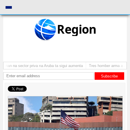
Region
onan na sector priva na Aruba ta sigui aumenta
Tres homber arma a atrac
Subscribe