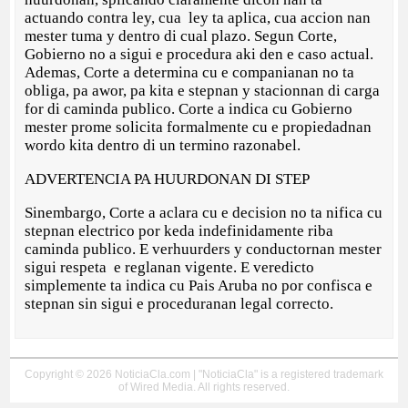
actuando contra ley, cua ley ta aplica, cua accion nan
mester tuma y dentro di cual plazo. Segun Corte,
Gobierno no a sigui e procedura aki den e caso actual.
Ademas, Corte a determina cu e companianan no ta
obliga, pa awor, pa kita e stepnan y stacionnan di carga
for di caminda publico. Corte a indica cu Gobierno
mester prome solicita formalmente cu e propiedadnan
wordo kita dentro di un termino razonabel.
ADVERTENCIA PA HUURDONAN DI STEP
Sinembargo, Corte a aclara cu e decision no ta nifica cu
stepnan electrico por keda indefinidamente riba
caminda publico. E verhuurders y conductornan mester
sigui respeta e reglanan vigente. E veredicto
simplemente ta indica cu Pais Aruba no por confisca e
stepnan sin sigui e proceduranan legal correcto.
Copyright © 2026 NoticiaCla.com | "NoticiaCla" is a registered trademark
of Wired Media. All rights reserved.