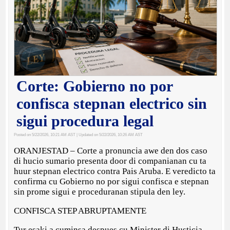
Corte: Gobierno no por
confisca stepnan electrico sin
sigui procedura legal
Posted on 5/22/2026, 10:21 AM AST
| Updated on 5/22/2026, 10:26 AM AST
ORANJESTAD – Corte a pronuncia awe den dos caso
di hucio sumario presenta door di companianan cu ta
huur stepnan electrico contra Pais Aruba. E veredicto ta
confirma cu Gobierno no por sigui confisca e stepnan
sin prome sigui e proceduranan stipula den ley.
CONFISCA STEP ABRUPTAMENTE
Tur esaki a cuminsa despues cu Minister di Husticia