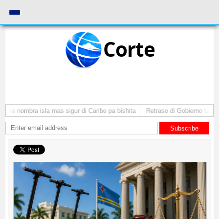
Corte
uba nombra isla mas sigur di Caribe pa bishita
Retraso di Gobierno ta pone
Subscribe