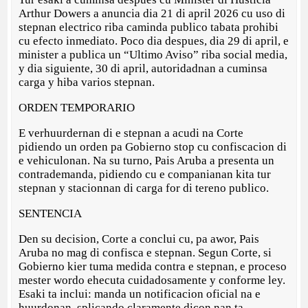
Arthur Dowers a anuncia dia 21 di april 2026 cu uso di
stepnan electrico riba caminda publico tabata prohibi
cu efecto inmediato. Poco dia despues, dia 29 di april, e
minister a publica un “Ultimo Aviso” riba social media,
y dia siguiente, 30 di april, autoridadnan a cuminsa
carga y hiba varios stepnan.
ORDEN TEMPORARIO
E verhuurdernan di e stepnan a acudi na Corte
pidiendo un orden pa Gobierno stop cu confiscacion di
e vehiculonan. Na su turno, Pais Aruba a presenta un
contrademanda, pidiendo cu e companianan kita tur
stepnan y stacionnan di carga for di tereno publico.
SENTENCIA
Den su decision, Corte a conclui cu, pa awor, Pais
Aruba no mag di confisca e stepnan. Segun Corte, si
Gobierno kier tuma medida contra e stepnan, e proceso
mester wordo ehecuta cuidadosamente y conforme ley.
Esaki ta inclui: manda un notificacion oficial na e
huurdonan, splicando claramente dicon nan ta