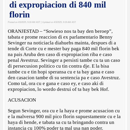
di expropiacion di 840 mil
florin
Posted on 4/3/2025, 9:18 AM AST
| Updated on 4/3/2025, 9:19 AM AST
ORANJESTAD – “Sowieso nos ta bay den beroep”,
tabata e prome reaccion di ex parlamentario Benny
Sevinger na noticiacla diahuebs mainta, despues di a
tende di Corte cu e mester bay paga 840 mil florin bek
na pais Aruba den caso di expropiacion riba e caso
penal Avestruz. Sevinger a persisti tambe cu ta un caso
di persecusion politico cu tin contra dje. E la bisa
tambe cu e tin hopi speransa cu e ta bay gana e caso
den casacion tambe di su sentencia pa e caso Avestruz.
Como tal, ora cu e gana e caso ey, e caso aki di
expropiacion, lo wordo destrui of ta bay bek Hof.
ACUSACION
Segun Sevinger, ora cu e la haya e prome acusacion cu
e la malversa 900 mil pico florin supuestamente cu e la
haya di hende, e tabata sa cu ta bringando contra un
instancia cu 100% poder ta mal usa nan poder.