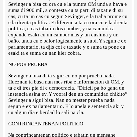
Sevinger a bisa cu ora cu e la puntra OM unda a haya e
suma di 900 mil, a contesta cu ta parti di taxatie di su
cas, cu ta un cas cu segun Sevinger, e la traha prome cu
e la drenta politica. E diferencia ta cu ora cu e la drenta
politica, e cas tabatin dos camber, y na caminda a
expande esaki cu un camber mas y un cushina y un
baño, unda cu e balor logicamente a subi. Y segun e ex
parlamentario, ta djis coi e taxatie y e suma ta pone cu
esaki ta e suma cu nan kier cobra.
NO POR PRUEBA
Sevinger a bisa di ta sigur cu no por prueba nada.
Hueznan ta basa nan mes riba e informacion di OM, y
ta e di tres pia di e democracia. “Dificil pa bo gana un
instancia asina ey. Y vooral den un comunidad chikito”
Sevinger a sigui bisa. Nan no mester prueba nada
segun e ex parlamentario. E lo apela e sentencia aki y
cu algun dia e berdad lo sali na cla.
CONTRINCANTENAN POLITICO
Na contrincantenan politico e tabatin un mensahe