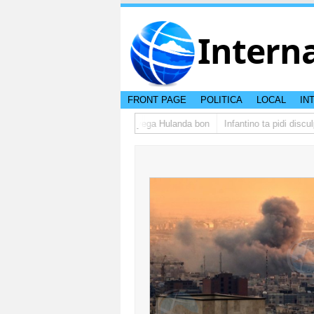
Intern
FRONT PAGE
POLITICA
LOCAL
IN
upo di studiantenan di Aruba a yega Hulanda bon
Infantino ta pidi discul