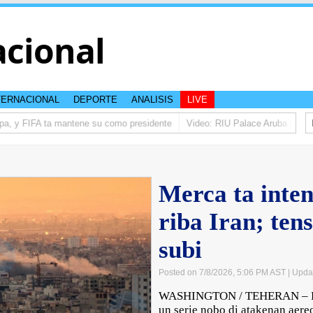
acional
TERNACIONAL
DEPORTE
ANALISIS
LIVE
pa, y FIFA ta mantene su como presidente
Video: RIU Palace Aruba ta eleva
Merca ta inten
riba Iran; tens
subi
Posted on 7/8/2026, 5:06 PM AST
| Upda
WASHINGTON / TEHERAN – For
un serie nobo di atakenan aereo