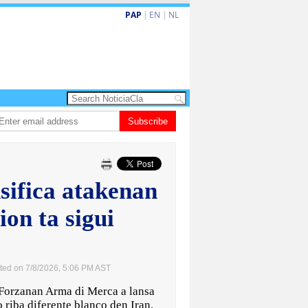
PAP
|
EN
|
NL
 turismo premium cu renobacion di US$106 miyon
Subscribe
Aruba ta perde 5-4 cont
sifica atakenan
ion ta sigui
ted on 7/8/2026, 5:06 PM AST
zanan Arma di Merca a lansa
 riba diferente blanco den Iran,