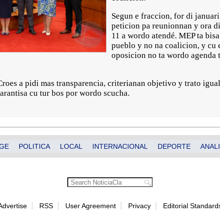
Segun e fraccion, for di janua
peticion pa reunionnan y ora d
11 a wordo atendé. MEP ta bisa
pueblo y no na coalicion, y cu
oposicion no ta wordo agenda ta
oes a pidi mas transparencia, criterianan objetivo y trato igua
arantisa cu tur bos por wordo scucha.
GE
POLITICA
LOCAL
INTERNACIONAL
DEPORTE
ANALI
Advertise
RSS
User Agreement
Privacy
Editorial Standard