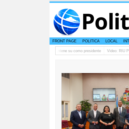
Poli
FRONT PAGE
POLITICA
LOCAL
IN
ino ta pidi disculpa, y FIFA ta mantene su como presidente
Video: RIU Pal