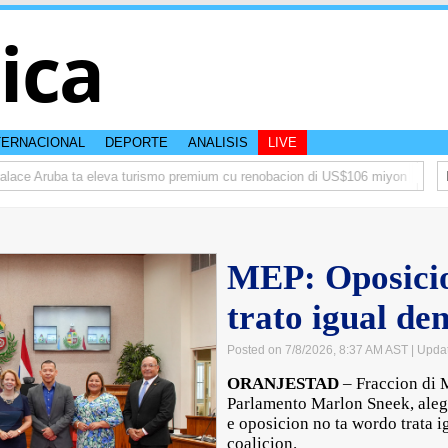
tica
TERNACIONAL
DEPORTE
ANALISIS
LIVE
ace Aruba ta eleva turismo premium cu renobacion di US$106 miyon
Aruba
MEP: Oposicio
trato igual de
Posted on 7/8/2026, 8:37 AM AST
| Upda
ORANJESTAD
– Fraccion di M
Parlamento Marlon Sneek, aleg
e oposicion no ta wordo trata i
coalicion.