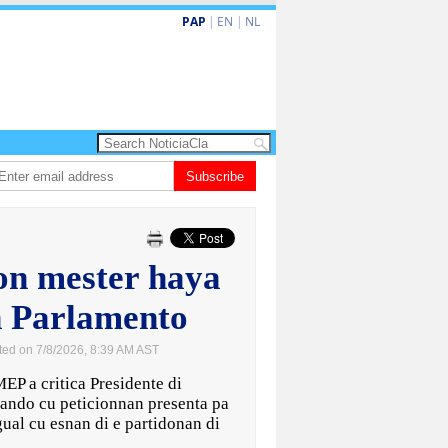
PAP
|
EN
|
NL
 ta enfrenta Sur Korea den duelo di pitcheo
Subscribe
Opinion: Articulo 38 no ta kita
n mester haya
n Parlamento
ted on 7/8/2026, 8:39 AM AST
EP a critica Presidente di
ando cu peticionnan presenta pa
gual cu esnan di e partidonan di