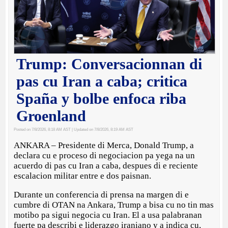
Trump: Conversacionnan di
pas cu Iran a caba; critica
Spaña y bolbe enfoca riba
Groenland
Posted on 7/8/2026, 8:18 AM AST
| Updated on 7/8/2026, 8:19 AM AST
ANKARA – Presidente di Merca, Donald Trump, a
declara cu e proceso di negociacion pa yega na un
acuerdo di pas cu Iran a caba, despues di e reciente
escalacion militar entre e dos paisnan.
Durante un conferencia di prensa na margen di e
cumbre di OTAN na Ankara, Trump a bisa cu no tin mas
motibo pa sigui negocia cu Iran. El a usa palabranan
fuerte pa describi e liderazgo iraniano y a indica cu,