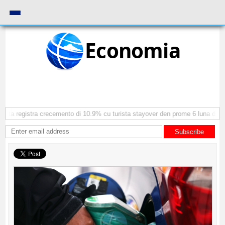
Economia
ta registra crecemento di 10.9% cu turista stayover den prome 6 luna di 20
Subscribe