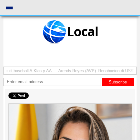
Local
o di baseball A-Klas y AA
Arends-Reyes (AVP): Renobacion di US$106 mi
Subscribe