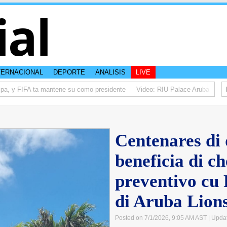
ial
TERNACIONAL
DEPORTE
ANALISIS
LIVE
a, y FIFA ta mantene su como presidente
Video: RIU Palace Aruba ta eleva
Centenares di 
beneficia di c
preventivo cu 
di Aruba Lion
Posted on 7/1/2026, 9:05 AM AST
| Upda