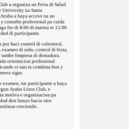
b a organiza un Feria di Salud
 University na Santa
i Aruba a haya acceso na un
 y conseho profesional pa cuida
uga for di 8:00 di mainta te 12:00
idad di participante.
 por haci control di colesterol,
, examen di oido, control di bista,
 tambe limpiesa di dentadura.
nda orientacion profesional
ficando si nan ta combina bon y
nera sigur.
e examen, tur participante a haya
egun Aruba Lions Club, e
 ta motiva e organisacion pa
alud den futuro hacia otro
continua creciendo.