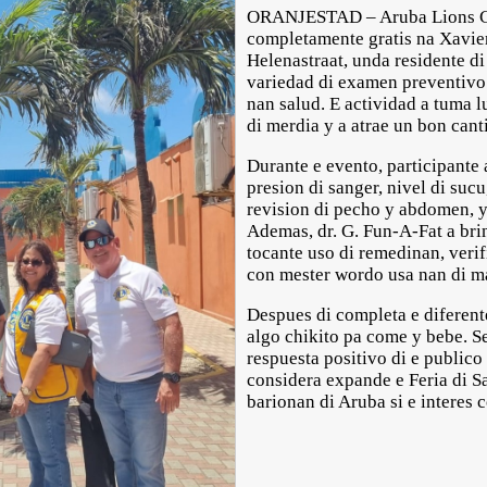
ORANJESTAD – Aruba Lions Clu
completamente gratis na Xavier
Helenastraat, unda residente d
variedad di examen preventivo
nan salud. E actividad a tuma l
di merdia y a atrae un bon cant
Durante e evento, participante a
presion di sanger, nivel di sucu
revision di pecho y abdomen, y
Ademas, dr. G. Fun-A-Fat a bri
tocante uso di remedinan, veri
con mester wordo usa nan di ma
Despues di completa e diferent
algo chikito pa come y bebe. S
respuesta positivo di e publico
considera expande e Feria di S
barionan di Aruba si e interes 