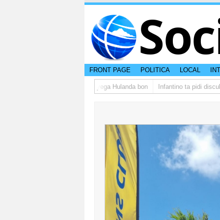
Soc
FRONT PAGE
POLITICA
LOCAL
IN
upo di studiantenan di Aruba a yega Hulanda bon
Infantino ta pidi disculp