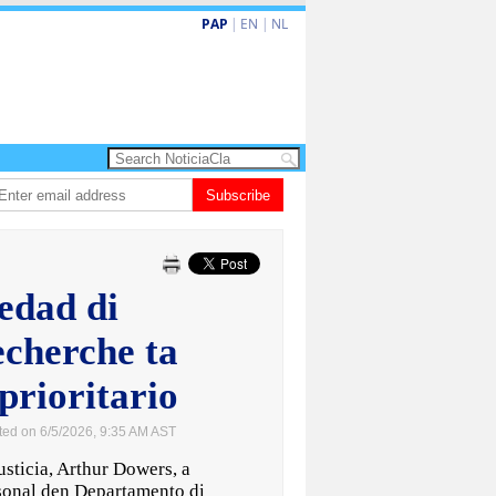
PAP
|
EN
|
NL
ita barionan pa atende kehonan di ciudadano
Subscribe
Gobierno ta amplia ayudo f
edad di
echerche ta
prioritario
ted on 6/5/2026, 9:35 AM AST
ticia, Arthur Dowers, a
rsonal den Departamento di