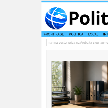
Poli
FRONT PAGE
POLITICA
LOCAL
IN
o actual di Aruba?
Prestamonan na sector priva na Aruba ta sigui aumenta