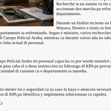
Recherche ta un asunto cu tin s
accionnan den marcha pa reforz
departamento.
Durante un bishita reciente n
Wayaca, Dowers a reuni cu func
departamento ta enfrentando. Segun e ministro, varios recherche
di Cuerpo Policial Aruba, mientras cu durante varios aña no tab
e falta actual di personal.
rpo Policial Aruba tin personal capacita cu por wordo transferi
n pasa caba el a duna instruccion na liderazgo di KPA pa percur
 cantidad di casonan cu e departamento ta maneha.
ho mester tin e seguridad cu su caso lo haya e atencion necesar
ion di KPA pa identifica y implementa solucionnan cu rapidez.
CO