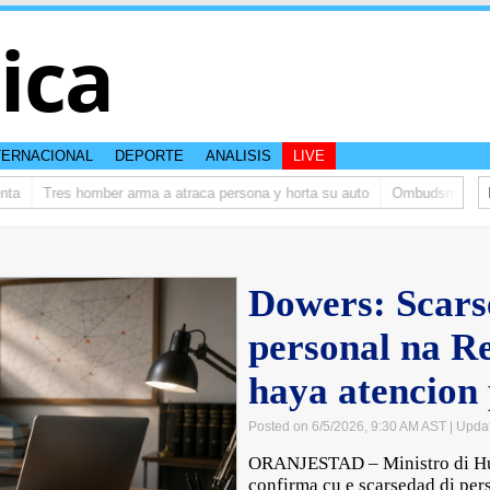
tica
TERNACIONAL
DEPORTE
ANALISIS
LIVE
Tres homber arma a atraca persona y horta su auto
Ombudsman ta bish
Dowers: Scars
personal na R
haya atencion 
Posted on 6/5/2026, 9:30 AM AST
| Upda
ORANJESTAD – Ministro di Hus
confirma cu e scarsedad di pe