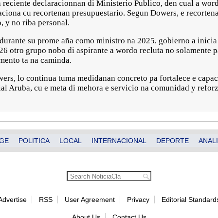
 reciente declaracionnan di Ministerio Publico, den cual a wor
aciona cu recortenan presupuestario. Segun Dowers, e recorten
, y no riba personal.
 durante su prome aña como ministro na 2025, gobierno a inicia
026 otro grupo nobo di aspirante a wordo recluta no solamente 
amento ta na caminda.
wers, lo continua tuma medidanan concreto pa fortalece e capac
l Aruba, cu e meta di mehora e servicio na comunidad y reforz
GE
POLITICA
LOCAL
INTERNACIONAL
DEPORTE
ANALI
Advertise
RSS
User Agreement
Privacy
Editorial Standard
About Us
Contact Us