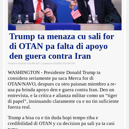
Trump ta menaza cu sali for
di OTAN pa falta di apoyo
den guera contra Iran
Posted on 4/1/2026, 8:53 AM AST
| Updated on 4/1/2026, 8:53 AM AST
WASHINGTON - Presidente Donald Trump ta
considera seriamente pa saca Merca for di
OTAN/NAVO, despues cu otro paisnan miembro a re-
usa pa brinda apoyo den e guera contra Iran. Den un
entrevista, e la critica e alianza militar como un “tiger
di papel”, insinuando claramente cu e no tin suficiente
fuerza real.
Trump a bisa cu e tin duda hopi tempo riba e
credibilidad di OTAN y cu decision pa sali ya ta casi