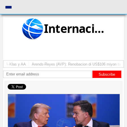
Internacional
ll A-Klas y AA
Arends-Reyes (AVP): Renobacion di US$106 miyon ta duna 
Subscribe