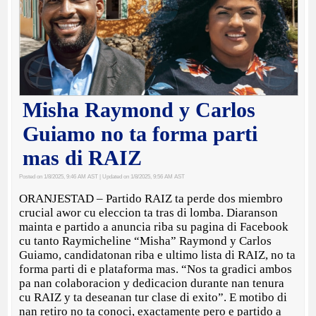
Misha Raymond y Carlos
Guiamo no ta forma parti
mas di RAIZ
Posted on 1/8/2025, 9:46 AM AST
| Updated on 1/8/2025, 9:56 AM AST
ORANJESTAD – Partido RAIZ ta perde dos miembro
crucial awor cu eleccion ta tras di lomba. Diaranson
mainta e partido a anuncia riba su pagina di Facebook
cu tanto Raymicheline “Misha” Raymond y Carlos
Guiamo, candidatonan riba e ultimo lista di RAIZ, no ta
forma parti di e plataforma mas. “Nos ta gradici ambos
pa nan colaboracion y dedicacion durante nan tenura
cu RAIZ y ta deseanan tur clase di exito”. E motibo di
nan retiro no ta conoci, exactamente pero e partido a