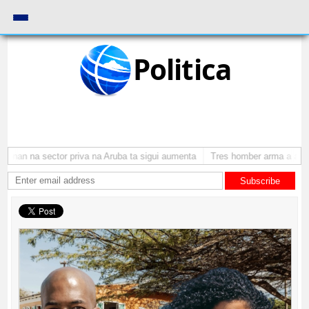
Politica
onan na sector priva na Aruba ta sigui aumenta
Tres homber arma a atraca
Subscribe