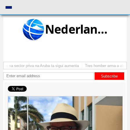
Nederlands
 na sector priva na Aruba ta sigui aumenta
Tres homber arma a atraca pe
Subscribe