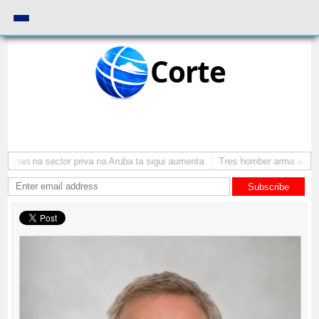
Corte
onan na sector priva na Aruba ta sigui aumenta
Tres homber arma a atrac
Subscribe