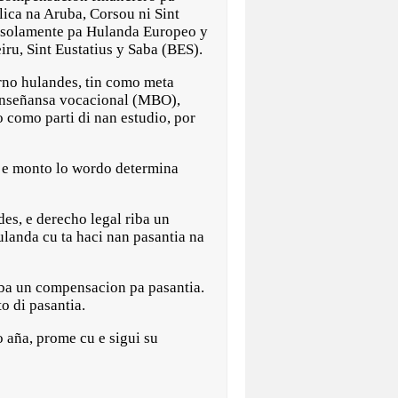
plica na Aruba, Corsou ni Sint
o solamente pa Hulanda Europeo y
ru, Sint Eustatius y Saba (BES).
rno hulandes, tin como meta
 enseñansa vocacional (MBO),
 como parti di nan estudio, por
 e monto lo wordo determina
es, e derecho legal riba un
ulanda cu ta haci nan pasantia na
iba un compensacion pa pasantia.
o di pasantia.
 aña, prome cu e sigui su