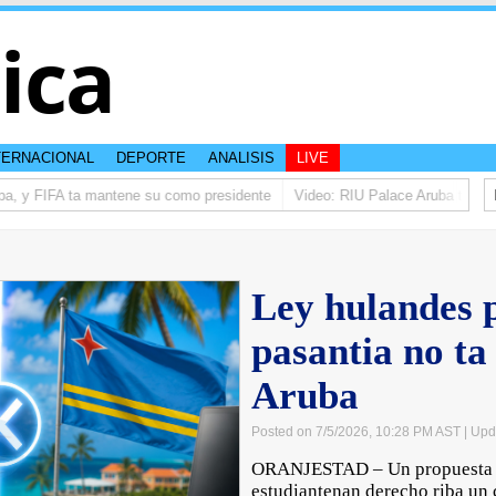
tica
TERNACIONAL
DEPORTE
ANALISIS
LIVE
pa, y FIFA ta mantene su como presidente
Video: RIU Palace Aruba ta elev
Ley hulandes 
pasantia no ta
Aruba
Posted on 7/5/2026, 10:28 PM AST
| Upd
ORANJESTAD – Un propuesta di
estudiantenan derecho riba un