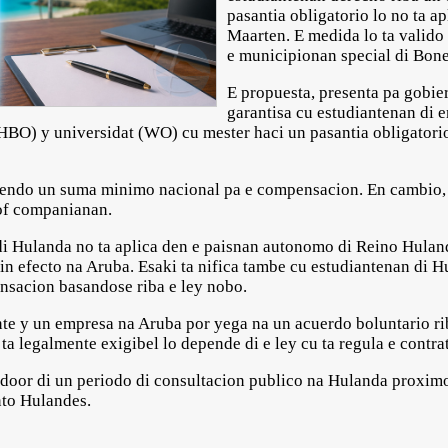
pasantia obligatorio lo no ta a
Maarten. E medida lo ta valid
e municipionan special di Bonei
E propuesta, presenta pa gobie
garantisa cu estudiantenan di
HBO) y universidat (WO) cu mester haci un pasantia obligatorio
iendo un suma minimo nacional pa e compensacion. En cambio,
 of companianan.
di Hulanda no ta aplica den e paisnan autonomo di Reino Huland
in efecto na Aruba. Esaki ta nifica tambe cu estudiantenan di H
nsacion basandose riba e ley nobo.
nte y un empresa na Aruba por yega na un acuerdo boluntario r
ta legalmente exigibel lo depende di e ley cu ta regula e contrat
 door di un periodo di consultacion publico na Hulanda proximo
nto Hulandes.