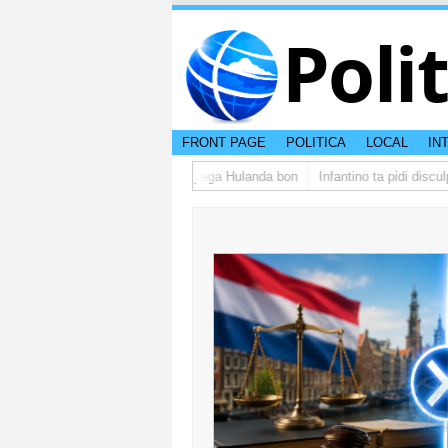
Poli
FRONT PAGE
POLITICA
LOCAL
IN
upo di studiantenan di Aruba a yega Hulanda bon
Infantino ta pidi discul