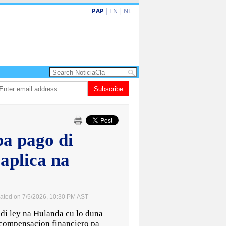
PAP
|
EN
|
NL
a turismo premium cu renobacion di US$106 miyon
Subscribe
Aruba ta perde 5-4 cont
pa pago di
 aplica na
ated on 7/5/2026, 10:30 PM AST
 ley na Hulanda cu lo duna
 compensacion financiero pa