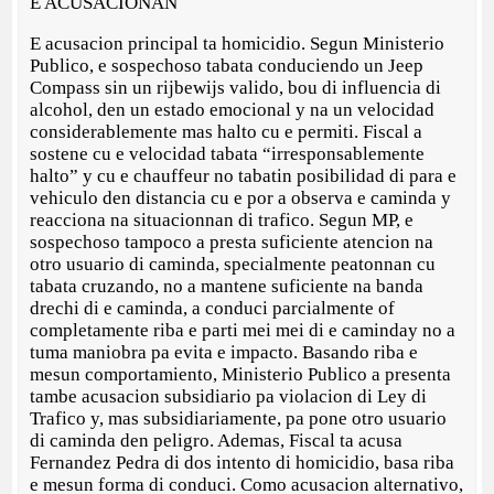
E ACUSACIONAN
E acusacion principal ta homicidio. Segun Ministerio
Publico, e sospechoso tabata conduciendo un Jeep
Compass sin un rijbewijs valido, bou di influencia di
alcohol, den un estado emocional y na un velocidad
considerablemente mas halto cu e permiti. Fiscal a
sostene cu e velocidad tabata “irresponsablemente
halto” y cu e chauffeur no tabatin posibilidad di para e
vehiculo den distancia cu e por a observa e caminda y
reacciona na situacionnan di trafico. Segun MP, e
sospechoso tampoco a presta suficiente atencion na
otro usuario di caminda, specialmente peatonnan cu
tabata cruzando, no a mantene suficiente na banda
drechi di e caminda, a conduci parcialmente of
completamente riba e parti mei mei di e caminday no a
tuma maniobra pa evita e impacto. Basando riba e
mesun comportamiento, Ministerio Publico a presenta
tambe acusacion subsidiario pa violacion di Ley di
Trafico y, mas subsidiariamente, pa pone otro usuario
di caminda den peligro. Ademas, Fiscal ta acusa
Fernandez Pedra di dos intento di homicidio, basa riba
e mesun forma di conduci. Como acusacion alternativo,