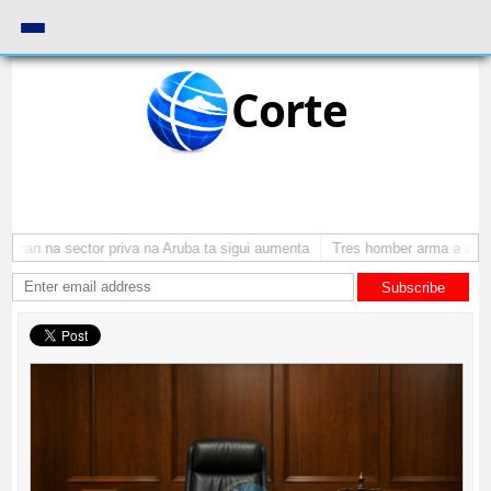
Corte
nan na sector priva na Aruba ta sigui aumenta
Tres homber arma a atraca
Subscribe