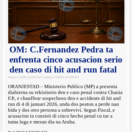
OM: C.Fernandez Pedra ta
enfrenta cinco acusacion serio
den caso di hit and run fatal
Posted on 7/3/2026, 11:24 AM AST
| Updated on 7/3/2026, 11:32 AM AST
ORANJESTAD – Ministerio Publico (MP) a presenta
diabierna su rekisitorio den e caso penal contra Chania
F.P., e chauffeur sospechoso den e accidente di hit and
run di 4 di januari 2026, unda dos peaton a perde nan
bida y dos otro persona a sobrevivi. Segun Fiscal, e
acusacion ta consisti di cinco hecho penal cu tur a
tuma luga e mesun dia na Aruba.