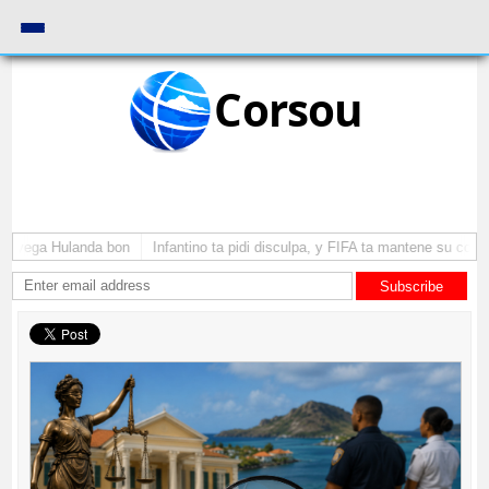
Corsou
 a yega Hulanda bon
Infantino ta pidi disculpa, y FIFA ta mantene su como 
Subscribe