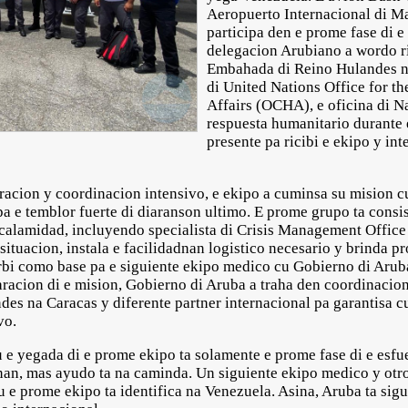
Aeropuerto Internacional di Ma
participa den e prome fase di 
delegacion Arubiano a wordo ri
Embahada di Reino Hulandes n
di United Nations Office for t
Affairs (OCHA), e oficina di N
respuesta humanitario durante 
presente pa ricibi e ekipo y in
aracion y coordinacion intensivo, e ekipo a cuminsa su mision c
a e temblor fuerte di diaranson ultimo. E prome grupo ta consis
u calamidad, incluyendo specialista di Crisis Management Offi
 situacion, instala e facilidadnan logistico necesario y brinda 
irbi como base pa e siguiente ekipo medico cu Gobierno di Aruba
aracion di e mision, Gobierno di Aruba a traha den coordinaci
s na Caracas y diferente partner internacional pa garantisa cu
vo.
 e yegada di e prome ekipo ta solamente e prome fase di e esfu
nan, mas ayudo ta na caminda. Un siguiente ekipo medico y otr
 e prome ekipo ta identifica na Venezuela. Asina, Aruba ta sig