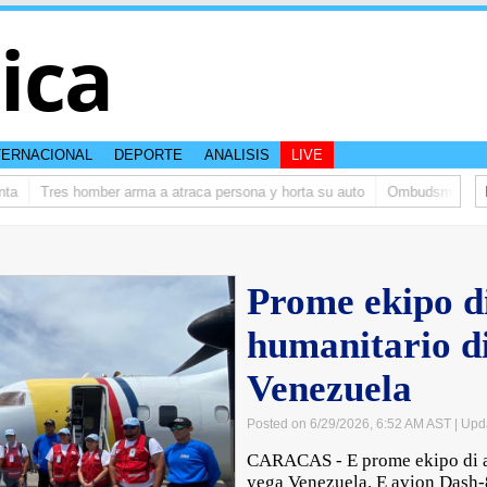
tica
TERNACIONAL
DEPORTE
ANALISIS
LIVE
Tres homber arma a atraca persona y horta su auto
Ombudsman ta bishi
Prome ekipo di
humanitario d
Venezuela
Posted on 6/29/2026, 6:52 AM AST
| Upd
CARACAS - E prome ekipo di as
yega Venezuela. E avion Dash-8