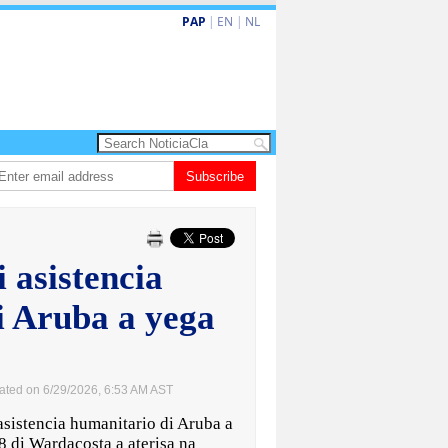
PAP
|
EN
|
NL
ta barionan pa atende kehonan di ciudadano
Subscribe
Gobierno ta amplia ayudo fi
 asistencia
i Aruba a yega
ated on 6/29/2026, 6:53 AM AST
istencia humanitario di Aruba a
 di Wardacosta a aterisa na