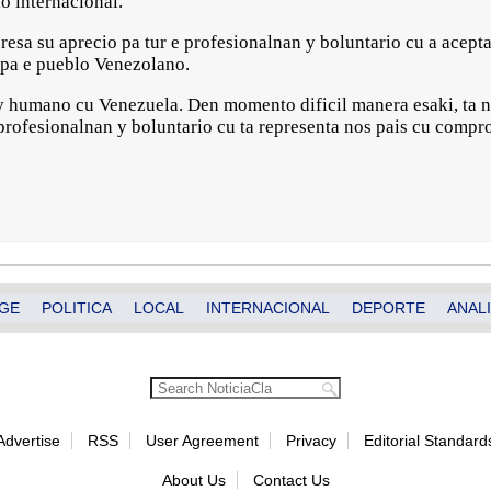
o internacional.
sa su aprecio pa tur e profesionalnan y boluntario cu a acepta
pa e pueblo Venezolano.
 y humano cu Venezuela. Den momento dificil manera esaki, ta 
 profesionalnan y boluntario cu ta representa nos pais cu compr
GE
POLITICA
LOCAL
INTERNACIONAL
DEPORTE
ANALI
Advertise
RSS
User Agreement
Privacy
Editorial Standard
About Us
Contact Us