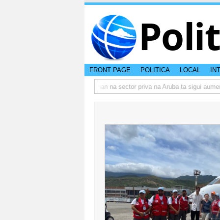
Poli
FRONT PAGE
POLITICA
LOCAL
IN
 actual di Aruba?
Prestamonan na sector priva na Aruba ta sigui aumenta