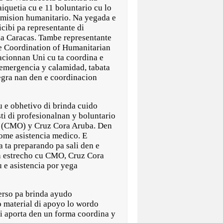
iquetia cu e 11 boluntario cu lo
e mision humanitario. Na yegada e
cibi pa representante di
a Caracas. Tambe representante
he Coordination of Humanitarian
acionnan Uni cu ta coordina e
emergencia y calamidad, tabata
tegra nan den e coordinacion
u e obhetivo di brinda cuido
ti di profesionalnan y boluntario
ce (CMO) y Cruz Cora Aruba. Den
prome asistencia medico. E
 ta preparando pa sali den e
on estrecho cu CMO, Cruz Cora
 e asistencia por yega
erso pa brinda ayudo
o material di apoyo lo wordo
ui aporta den un forma coordina y