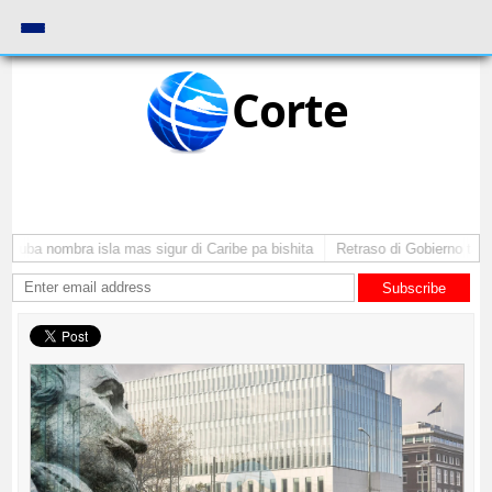
Corte
Aruba nombra isla mas sigur di Caribe pa bishita
Retraso di Gobierno ta pon
Subscribe