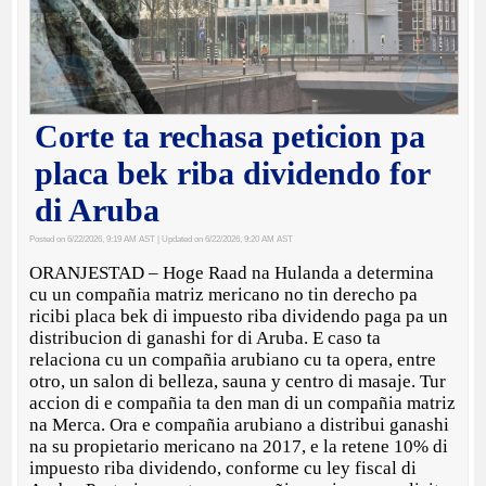
Corte ta rechasa peticion pa
placa bek riba dividendo for
di Aruba
Posted on 6/22/2026, 9:19 AM AST
| Updated on 6/22/2026, 9:20 AM AST
ORANJESTAD – Hoge Raad na Hulanda a determina
cu un compañia matriz mericano no tin derecho pa
ricibi placa bek di impuesto riba dividendo paga pa un
distribucion di ganashi for di Aruba. E caso ta
relaciona cu un compañia arubiano cu ta opera, entre
otro, un salon di belleza, sauna y centro di masaje. Tur
accion di e compañia ta den man di un compañia matriz
na Merca. Ora e compañia arubiano a distribui ganashi
na su propietario mericano na 2017, e la retene 10% di
impuesto riba dividendo, conforme cu ley fiscal di