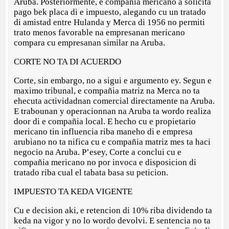
Aruba. Posteriormente, e compañia mericano a solicita
pago bek placa di e impuesto, alegando cu un tratado
di amistad entre Hulanda y Merca di 1956 no permiti
trato menos favorable na empresanan mericano
compara cu empresanan similar na Aruba.
CORTE NO TA DI ACUERDO
Corte, sin embargo, no a sigui e argumento ey. Segun e
maximo tribunal, e compañia matriz na Merca no ta
ehecuta actividadnan comercial directamente na Aruba.
E trabounan y operacionnan na Aruba ta wordo realiza
door di e compañia local. E hecho cu e propietario
mericano tin influencia riba maneho di e empresa
arubiano no ta nifica cu e compañia matriz mes ta haci
negocio na Aruba. P’esey, Corte a conclui cu e
compañia mericano no por invoca e disposicion di
tratado riba cual el tabata basa su peticion.
IMPUESTO TA KEDA VIGENTE
Cu e decision aki, e retencion di 10% riba dividendo ta
keda na vigor y no lo wordo devolvi. E sentencia no ta