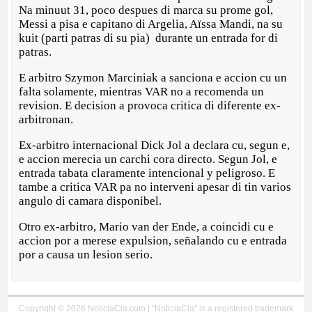
Na minuut 31, poco despues di marca su prome gol,
Messi a pisa e capitano di Argelia, Aïssa Mandi, na su
kuit (parti patras di su pia) durante un entrada for di
patras.
E arbitro Szymon Marciniak a sanciona e accion cu un
falta solamente, mientras VAR no a recomenda un
revision. E decision a provoca critica di diferente ex-
arbitronan.
Ex-arbitro internacional Dick Jol a declara cu, segun e,
e accion merecia un carchi cora directo. Segun Jol, e
entrada tabata claramente intencional y peligroso. E
tambe a critica VAR pa no interveni apesar di tin varios
angulo di camara disponibel.
Otro ex-arbitro, Mario van der Ende, a coincidi cu e
accion por a merese expulsion, señalando cu e entrada
por a causa un lesion serio.
Copyright © 2026 NoticiaCla.com | "NoticiaCla" is a registered trademark