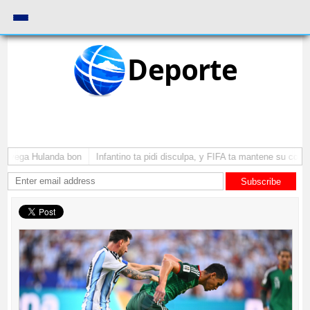
Deporte
a yega Hulanda bon
Infantino ta pidi disculpa, y FIFA ta mantene su como 
Subscribe