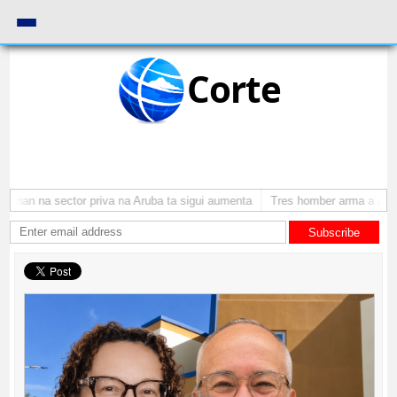
Corte
nan na sector priva na Aruba ta sigui aumenta
Tres homber arma a atraca
Subscribe