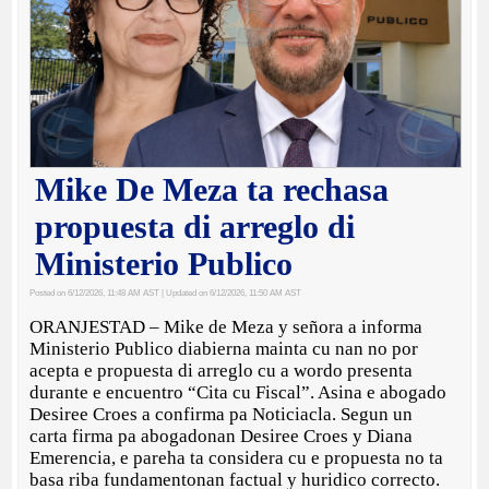
Mike De Meza ta rechasa
propuesta di arreglo di
Ministerio Publico
Posted on 6/12/2026, 11:48 AM AST
| Updated on 6/12/2026, 11:50 AM AST
ORANJESTAD – Mike de Meza y señora a informa
Ministerio Publico diabierna mainta cu nan no por
acepta e propuesta di arreglo cu a wordo presenta
durante e encuentro “Cita cu Fiscal”. Asina e abogado
Desiree Croes a confirma pa Noticiacla. Segun un
carta firma pa abogadonan Desiree Croes y Diana
Emerencia, e pareha ta considera cu e propuesta no ta
basa riba fundamentonan factual y huridico correcto.