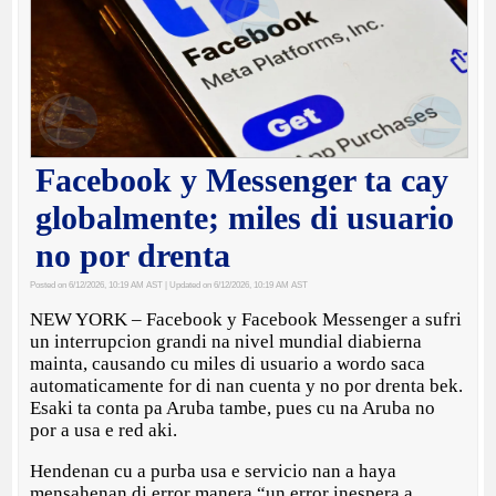
Facebook y Messenger ta cay
globalmente; miles di usuario
no por drenta
Posted on 6/12/2026, 10:19 AM AST
| Updated on 6/12/2026, 10:19 AM AST
NEW YORK – Facebook y Facebook Messenger a sufri
un interrupcion grandi na nivel mundial diabierna
mainta, causando cu miles di usuario a wordo saca
automaticamente for di nan cuenta y no por drenta bek.
Esaki ta conta pa Aruba tambe, pues cu na Aruba no
por a usa e red aki.
Hendenan cu a purba usa e servicio nan a haya
mensahenan di error manera “un error inespera a