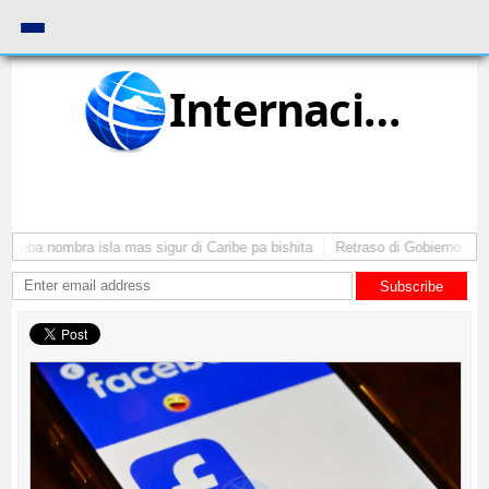
Internacional
Aruba nombra isla mas sigur di Caribe pa bishita
Retraso di Gobierno ta po
Subscribe