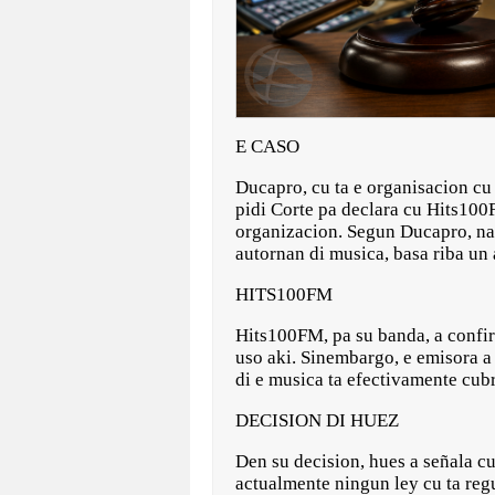
E CASO
Ducapro, cu ta e organisacion cu
pidi Corte pa declara cu Hits100
organizacion. Segun Ducapro, nan 
autornan di musica, basa riba u
HITS100FM
Hits100FM, pa su banda, a confir
uso aki. Sinembargo, e emisora a
di e musica ta efectivamente cubr
DECISION DI HUEZ
Den su decision, hues a señala c
actualmente ningun ley cu ta reg