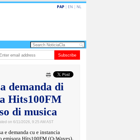
PAP
|
EN
|
NL
ita barionan pa atende kehonan di ciudadano
Subscribe
Gobierno ta amplia ayudo f
sa demanda di
ra Hits100FM
so di musica
ated on 6/11/2026, 9:25 AM AST
 e demanda cu e instancia
io emisora Hits100FM (Q-Waves),