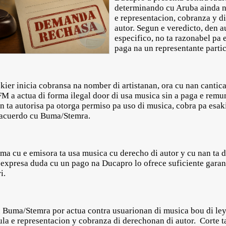
determinando cu Aruba ainda no
e representacion, cobranza y d
autor. Segun e veredicto, den a
especifico, no ta razonabel pa 
paga na un representante parti
 kier inicia cobransa na nomber di artistanan, ora cu nan canti
FM a actua di forma ilegal door di usa musica sin a paga e rem
ta autorisa pa otorga permiso pa uso di musica, cobra pa esaki 
n acuerdo cu Buma/Stemra.
ma cu e emisora ta usa musica cu derecho di autor y cu nan ta d
 expresa duda cu un pago na Ducapro lo ofrece suficiente garan
i.
u Buma/Stemra por actua contra usuarionan di musica bou di ley
ula e representacion y cobranza di derechonan di autor. Corte t