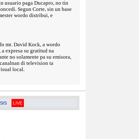
un usuario paga Ducapro, no tin
oncedi. Segun Corte, sin un base
mester wordo distribui, e
do mr. David Kock, a wordo
a expresa su gratitud na
tante no solamente pa su emisora,
analnan di television ta
sual local.
SIS
LIVE