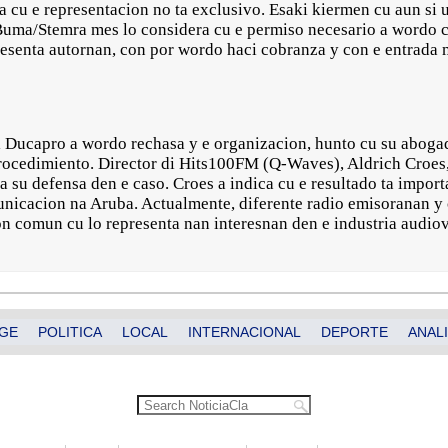
 cu e representacion no ta exclusivo. Esaki kiermen cu aun si 
 Buma/Stemra mes lo considera cu e permiso necesario a wordo c
presenta autornan, con por wordo haci cobranza y con e entrada 
Ducapro a wordo rechasa y e organizacion, hunto cu su aboga
rocedimiento. Director di Hits100FM (Q-Waves), Aldrich Croes, 
a su defensa den e caso. Croes a indica cu e resultado ta impor
nicacion na Aruba. Actualmente, diferente radio emisoranan y c
n comun cu lo representa nan interesnan den e industria audiovi
GE
POLITICA
LOCAL
INTERNACIONAL
DEPORTE
ANALI