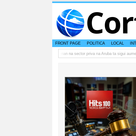
Cor
FRONT PAGE
POLITICA
LOCAL
IN
o actual di Aruba?
Prestamonan na sector priva na Aruba ta sigui aumenta