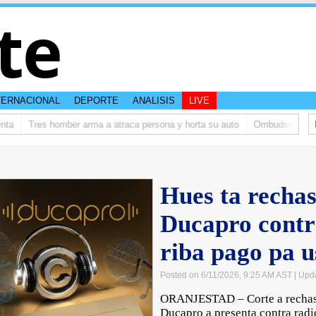
te
TERNACIONAL
DEPORTE
ANALISIS
LIVE
Tres homber arma a atraca persona y horta su auto
Ombudsman ta bish
Hues ta recha
Ducapro cont
riba pago pa u
Posted on 6/11/2026, 9:25 AM AST
| Upd
ORANJESTAD – Corte a rechasa
Ducapro a presenta contra rad