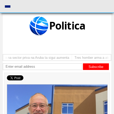
Politica
n na sector priva na Aruba ta sigui aumenta
Tres homber arma a atraca pe
Subscribe