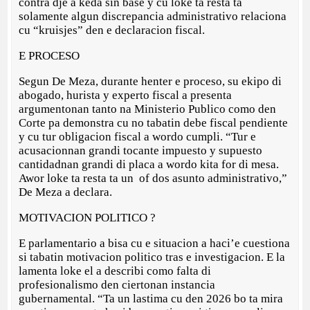
contra dje a keda sin base y cu loke ta resta ta
solamente algun discrepancia administrativo relaciona
cu “kruisjes” den e declaracion fiscal.
E PROCESO
Segun De Meza, durante henter e proceso, su ekipo di
abogado, hurista y experto fiscal a presenta
argumentonan tanto na Ministerio Publico como den
Corte pa demonstra cu no tabatin debe fiscal pendiente
y cu tur obligacion fiscal a wordo cumpli. “Tur e
acusacionnan grandi tocante impuesto y supuesto
cantidadnan grandi di placa a wordo kita for di mesa.
Awor loke ta resta ta un of dos asunto administrativo,”
De Meza a declara.
MOTIVACION POLITICO ?
E parlamentario a bisa cu e situacion a haci’e cuestiona
si tabatin motivacion politico tras e investigacion. E la
lamenta loke el a describi como falta di
profesionalismo den ciertonan instancia
gubernamental. “Ta un lastima cu den 2026 bo ta mira