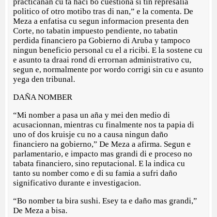
practicanan cu ta haci bo cuestiona si tin represalia
politico of otro motibo tras di nan,” e la comenta. De
Meza a enfatisa cu segun informacion presenta den
Corte, no tabatin impuesto pendiente, no tabatin
perdida financiero pa Gobierno di Aruba y tampoco
ningun beneficio personal cu el a ricibi. E la sostene cu
e asunto ta draai rond di errornan administrativo cu,
segun e, normalmente por wordo corrigi sin cu e asunto
yega den tribunal.
DAÑA NOMBER
“Mi nomber a pasa un aña y mei den medio di
acusacionnan, mientras cu finalmente nos ta papia di
uno of dos kruisje cu no a causa ningun daño
financiero na gobierno,” De Meza a afirma. Segun e
parlamentario, e impacto mas grandi di e proceso no
tabata financiero, sino reputacional. E la indica cu
tanto su nomber como e di su famia a sufri daño
significativo durante e investigacion.
“Bo nomber ta bira sushi. Esey ta e daño mas grandi,”
De Meza a bisa.