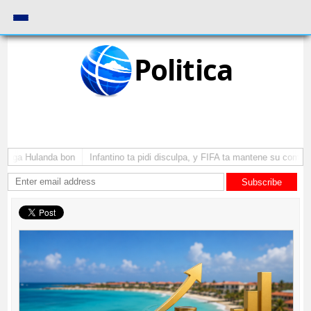
Politica
 yega Hulanda bon
Infantino ta pidi disculpa, y FIFA ta mantene su como pr
Subscribe