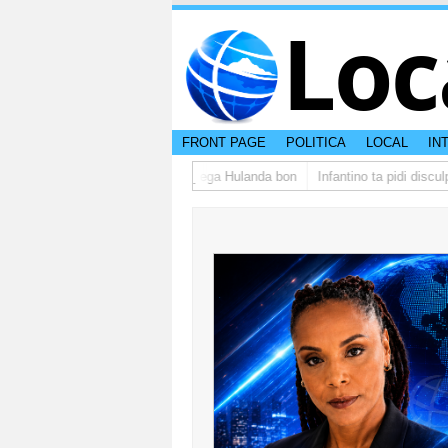
Loc
FRONT PAGE
POLITICA
LOCAL
IN
po di studiantenan di Aruba a yega Hulanda bon
Infantino ta pidi disculp