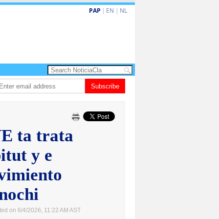
PAP
|
EN
|
NL
turismo premium cu renobacion di US$106 miyon
Subscribe
Aruba ta perde 5-4 contr
E ta trata
itut y e
vimiento
nochi
ted on 6/4/2026, 11:22 AM AST