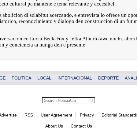
cto cultural pa mantene e tema relevante y accesibel.
e abolicion di sclabitut acercando, e entrevista lo ofrece un o
storico, reconocimiento y dialogo den construccion di un futur
nversacion cu Lucia Beck-Fox y Jefka Alberto awe nochi, abord
on y conciencia ta hunga den e presente.
GE
POLITICA
LOCAL
INTERNACIONAL
DEPORTE
ANALI
Advertise
RSS
User Agreement
Privacy
Editorial Standard
About Us
Contact Us