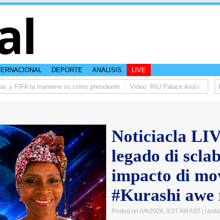
al
TERNACIONAL
DEPORTE
ANALISIS
LIVE
a, y FIFA ta mantene su como presidente
Video: RIU Palace Aruba ta eleva 
Noticiacla LIV
legado di sclab
impacto di mo
#Kurashi awe 
Posted on 6/4/2026, 9:27 AM AST
| Upda