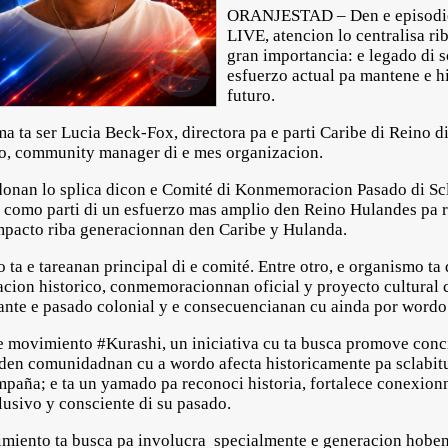
ORANJESTAD – Den e episodio 
LIVE, atencion lo centralisa rib
gran importancia: e legado di 
esfuerzo actual pa mantene e h
futuro.
ma ta ser Lucia Beck-Fox, directora pa e parti Caribe di Reino 
to, community manager di e mes organizacion.
donan lo splica dicon e Comité di Konmemoracion Pasado di Scl
ce como parti di un esfuerzo mas amplio den Reino Hulandes pa
 impacto riba generacionnan den Caribe y Hulanda.
lo ta e tareanan principal di e comité. Entre otro, e organismo t
acion historico, conmemoracionnan oficial y proyecto cultural 
nte e pasado colonial y e consecuencianan cu ainda por wordo 
e movimiento #Kurashi, un iniciativa cu ta busca promove conci
a den comunidadnan cu a wordo afecta historicamente pa sclabit
paña; e ta un yamado pa reconoci historia, fortalece conexio
lusivo y consciente di su pasado.
miento ta busca pa involucra specialmente e generacion hoben,