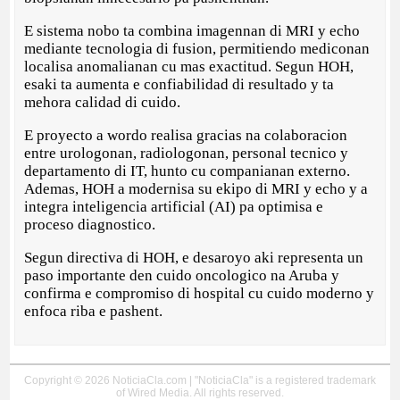
E sistema nobo ta combina imagennan di MRI y echo
mediante tecnologia di fusion, permitiendo mediconan
localisa anomalianan cu mas exactitud. Segun HOH,
esaki ta aumenta e confiabilidad di resultado y ta
mehora calidad di cuido.
E proyecto a wordo realisa gracias na colaboracion
entre urologonan, radiologonan, personal tecnico y
departamento di IT, hunto cu companianan externo.
Ademas, HOH a modernisa su ekipo di MRI y echo y a
integra inteligencia artificial (AI) pa optimisa e
proceso diagnostico.
Segun directiva di HOH, e desaroyo aki representa un
paso importante den cuido oncologico na Aruba y
confirma e compromiso di hospital cu cuido moderno y
enfoca riba e pashent.
Copyright © 2026 NoticiaCla.com | "NoticiaCla" is a registered trademark
of Wired Media. All rights reserved.