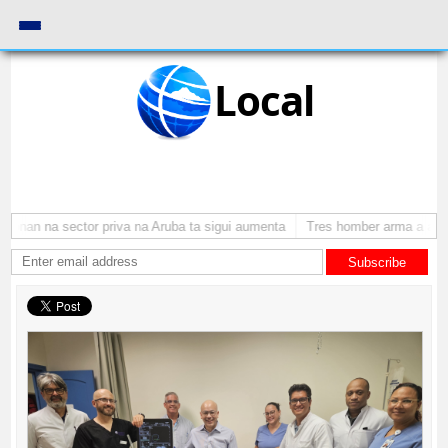
Local
onan na sector priva na Aruba ta sigui aumenta
Tres homber arma a atrac
Subscribe