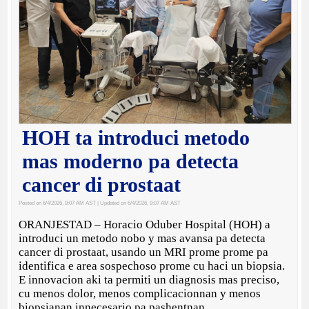
HOH ta introduci metodo
mas moderno pa detecta
cancer di prostaat
Posted on 6/4/2026, 9:07 AM AST
| Updated on 6/4/2026, 9:07 AM AST
ORANJESTAD – Horacio Oduber Hospital (HOH) a
introduci un metodo nobo y mas avansa pa detecta
cancer di prostaat, usando un MRI prome prome pa
identifica e area sospechoso prome cu haci un biopsia.
E innovacion aki ta permiti un diagnosis mas preciso,
cu menos dolor, menos complicacionnan y menos
biopsianan innecesario pa pashentnan.