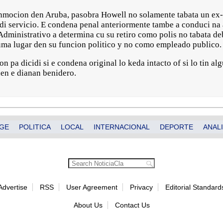
nmocion den Aruba, pasobra Howell no solamente tabata un ex-
 di servicio. E condena penal anteriormente tambe a conduci na
Administrativo a determina cu su retiro como polis no tabata d
uma lugar den su funcion politico y no como empleado publico.
n pa dicidi si e condena original lo keda intacto of si lo tin a
den e dianan benidero.
GE
POLITICA
LOCAL
INTERNACIONAL
DEPORTE
ANALI
Advertise
RSS
User Agreement
Privacy
Editorial Standard
About Us
Contact Us