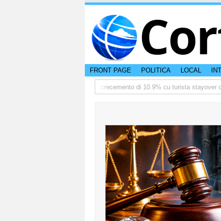
Cor
FRONT PAGE
POLITICA
LOCAL
IN
diate
TTW:Aruba ta registra crecemento di 10.9% cu turista stayover den 