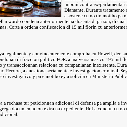
imponi contra ex-parlamentari
Diamante. Durante tratamento d
a sostene cu no tin motibo pa m
l a wordo condena anteriormente na dos aña di prizon, di cual 
emas, Corte a ordena confiscacion di 15 mil florin cu anteriorm
aya legalmente y convincentemente comproba cu Howell, den su
ndonan di fraccion politico POR, a malversa mas cu 195 mil flo
so y transaccionnan relaciona cu companianan inexistente. Dura
r. Herrera, a cuestiona seriamente e investigacion criminal. Se
so investigativo y pa e motibo ey a solicita cu Ministerio Publ
 a rechasa tur peticionnan adicional di defensa pa amplia e in
agrega documentacion extra na expediente. Hof a conclui cu no t
adicional.