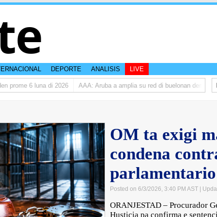
te
TERNACIONAL
DEPORTE
ANALISIS
LIVE
prome 6 luna di 2026
AAA: Aruba a amplia su red di buelonan den 2025
OM ta exigi m
condena contr
parlamentario
Posted on 6/3/2026, 3:40 PM AST
| Upda
ORANJESTAD – Procurador Gen
Husticia pa confirma e sentenc