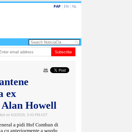
PAP
|
EN
|
NL
Dos siman mas pa decision cay den caso di e-steps
Subscribe
Gobierno ta fortalec
antene
a ex
 Alan Howell
ted on 6/3/2026, 3:43 PM AST
eral a pidi Hof Comhun di
ia cu anteriormente a wordo