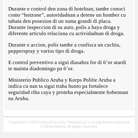
Durante e control den zona di hotelnan, tambe conoci
como “hotzone”, autoridadnan a detene un homber cu
tabata den posesion di un suma grandi di placa.
Durante inspeccion di su auto, polis a haya droga y
diferente articulo relaciona cu actividadnan di droga.
Durante e accion, polis tambe a confisca un cuchiu,
pepperspray y varios tipo di droga.
E control preventivo a sigui diasabra for di 6’or atardi
te mainta diadomingo pa 6’or.
Ministerio Publico Aruba y Korps Politie Aruba a
indica cu nan ta sigui traha hunto pa fortalece
seguridad riba caya y proteha especialmente hobennan
na Aruba.
Copyright © 2026 NoticiaCla.com | "NoticiaCla" is a registered trademark
of Wired Media. All rights reserved.