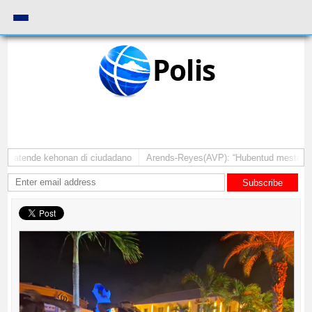
Polis
pa atende kehonan di ciudadano
Arends-Reyes(AVP): “Hubentud mester sint
Subscribe