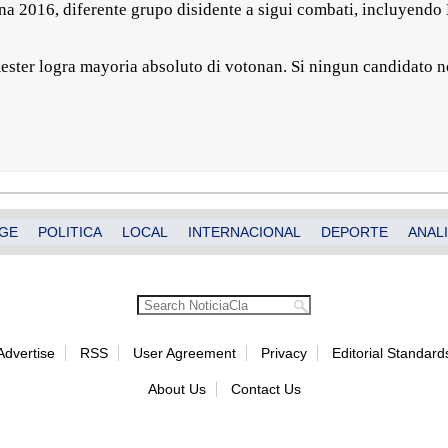
na 2016, diferente grupo disidente a sigui combati, incluyendo
ster logra mayoria absoluto di votonan. Si ningun candidato no 
GE
POLITICA
LOCAL
INTERNACIONAL
DEPORTE
ANALI
Advertise
RSS
User Agreement
Privacy
Editorial Standard
About Us
Contact Us