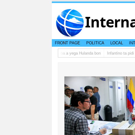
Intern
FRONT PAGE
POLITICA
LOCAL
IN
E grupo di studiantenan di Aruba a yega Hulanda bon
Infantino ta pidi d