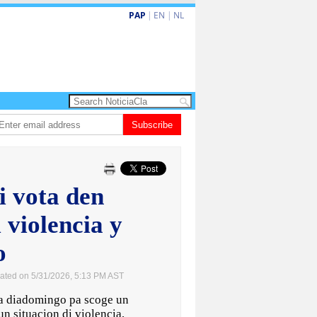
PAP
|
EN
|
NL
 eleva turismo premium cu renobacion di US$106 miyon
Subscribe
Aruba ta perde 5-4
i vota den
 violencia y
o
ated on 5/31/2026, 5:13 PM AST
a diadomingo pa scoge un
n situacion di violencia,