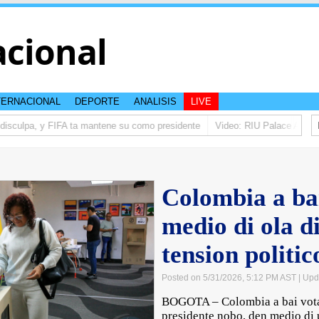
acional
TERNACIONAL
DEPORTE
ANALISIS
LIVE
isculpa, y FIFA ta mantene su como presidente
Video: RIU Palace Aruba ta
Colombia a ba
medio di ola di
tension politic
Posted on 5/31/2026, 5:12 PM AST
| Upd
BOGOTA – Colombia a bai vot
presidente nobo, den medio di u