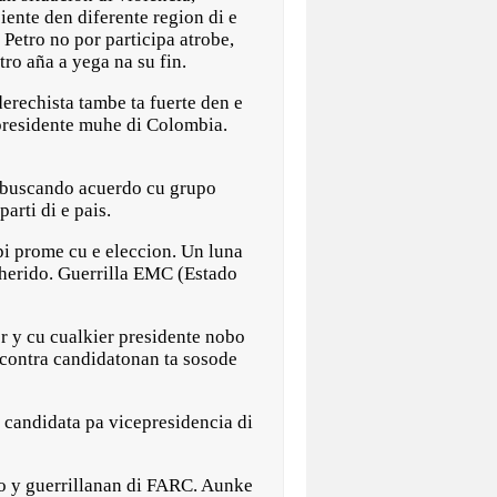
iente den diferente region di e
 Petro no por participa atrobe,
tro aña a yega na su fin.
erechista tambe ta fuerte den e
 presidente muhe di Colombia.
”, buscando acuerdo cu grupo
arti di e pais.
pi prome cu e eleccion. Un luna
 herido. Guerrilla EMC (Estado
r y cu cualkier presidente nobo
 contra candidatonan ta sosode
 candidata pa vicepresidencia di
no y guerrillanan di FARC. Aunke