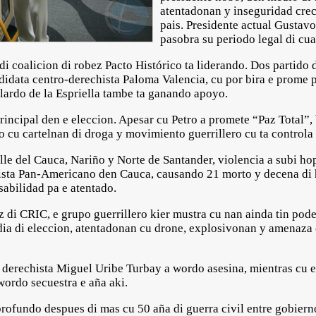
atentadonan y inseguridad crec
pais. Presidente actual Gustavo
pasobra su periodo legal di cua
 coalicion di robez Pacto Histórico ta liderando. Dos partido d
ndidata centro-derechista Paloma Valencia, cu por bira e prome
lardo de la Espriella tambe ta ganando apoyo.
principal den e eleccion. Apesar cu Petro a promete “Paz Total
cu cartelnan di droga y movimiento guerrillero cu ta controla p
e del Cauca, Nariño y Norte de Santander, violencia a subi ho
opista Pan-Americano den Cauca, causando 21 morto y decena di
abilidad pa e atentado.
 di CRIC, e grupo guerrillero kier mustra cu nan ainda tin pode
 dia di eleccion, atentadonan cu drone, explosivonan y amenaza
 derechista Miguel Uribe Turbay a wordo asesina, mientras cu e
wordo secuestra e aña aki.
profundo despues di mas cu 50 aña di guerra civil entre gobier