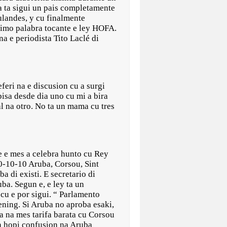
a ta sigui un pais completamente
landes, y cu finalmente
ltimo palabra tocante e ley HOFA.
 e periodista Tito Laclé di
feri na e discusion cu a surgi
bisa desde dia uno cu mi a bira
al na otro. No ta un mama cu tres
te e mes a celebra hunto cu Rey
0-10-10 Aruba, Corsou, Sint
 di existi. E secretario di
a. Segun e, e ley ta un
cu e por sigui. “ Parlamento
ning. Si Aruba no aproba esaki,
a na mes tarifa barata cu Corsou
in hopi confusion na Aruba