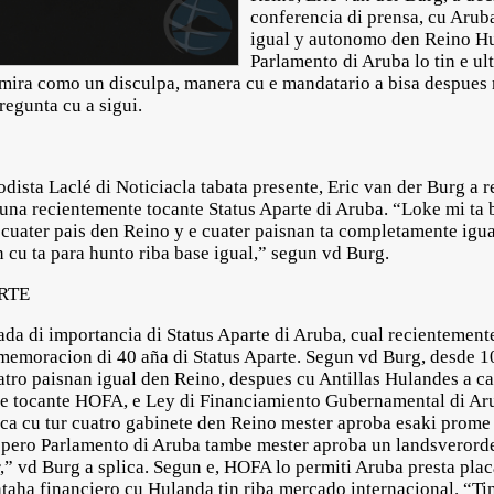
conferencia di prensa, cu Arub
igual y autonomo den Reino Hu
Parlamento di Aruba lo tin e u
ira como un disculpa, manera cu e mandatario a bisa despues na
pregunta cu a sigui.
dista Laclé di Noticiacla tabata presente, Eric van der Burg a re
duna recientemente tocante Status Aparte di Aruba. “Loke mi ta 
in cuater pais den Reino y e cuater paisnan ta completamente igu
cu ta para hunto riba base igual,” segun vd Burg.
ARTE
 nada di importancia di Status Aparte di Aruba, cual recientemen
emoracion di 40 aña di Status Aparte. Segun vd Burg, desde 1
ro paisnan igual den Reino, despues cu Antillas Hulandes a caba
e tocante HOFA, e Ley di Financiamiento Gubernamental di Arub
ica cu tur cuatro gabinete den Reino mester aproba esaki prome 
, pero Parlamento di Aruba tambe mester aproba un landsverorde
,” vd Burg a splica. Segun e, HOFA lo permiti Aruba presta plac
taha financiero cu Hulanda tin riba mercado internacional. “T