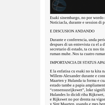
Esaki sinembargo, no por wordo m
Noticiacla, durante e session di 
E DISCUSION ANDANDO
Durante e conferencia, unda perio
despues di un entrevista cu el a 
secretario di estado, ta cu nos t
ruman muhe. Nos ta cuatro ruman 
IMPORTANCIA DI STATUS AP
E la enfatisa cu esaki no ta kita
Willem-Alexander durante e conm
Maarten y Hulanda ta forma e cuat
estado tambe a papia ampliament
“consensusrijkswet”, loke signif
Hulandes lo dicidi riba Rijkswet
e Rijkswet no por drenta na vigor
y Sint Maarten, usando e mes ben