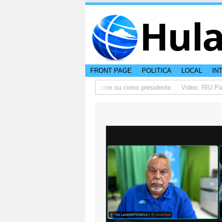
Hul
FRONT PAGE
POLITICA
LOCAL
IN
o ta pidi disculpa, y FIFA ta mantene su como presidente
Video: RIU Palac