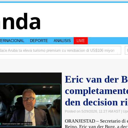
anda
TERNACIONAL
DEPORTE
ANALISIS
LIVE
e Aruba ta eleva turismo premium cu renobacion di US$106 miyon
Aruba t
Eric van der 
completament
den decision 
Posted on 5/29/2026, 11:27 AM AST
| Up
ORANJESTAD – Secretario di e
Reino, Eric van der Burg, a de