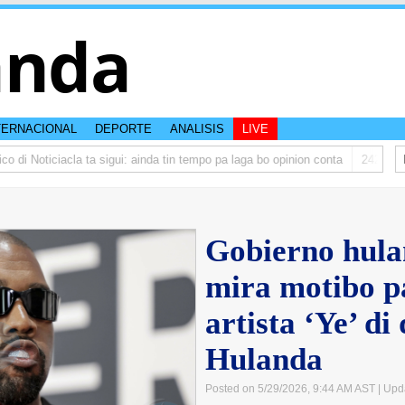
anda
TERNACIONAL
DEPORTE
ANALISIS
LIVE
 di Noticiacla ta sigui: ainda tin tempo pa laga bo opinion conta
242 permis
Gobierno hula
mira motibo p
artista ‘Ye’ di
Hulanda
Posted on 5/29/2026, 9:44 AM AST
| Upd