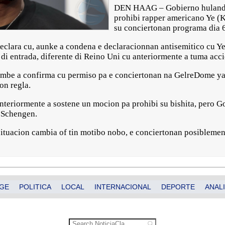
DEN HAAG – Gobierno hulandes
prohibi rapper americano Ye (
su conciertonan programa dia 6
declara cu, aunke a condena e declaracionnan antisemitico cu Y
 di entrada, diferente di Reino Uni cu anteriormente a tuma accio
mbe a confirma cu permiso pa e conciertonan na GelreDome ya
on regla.
eriormente a sostene un mocion pa prohibi su bishita, pero Go
i Schengen.
 situacion cambia of tin motibo nobo, e conciertonan posiblemen
GE
POLITICA
LOCAL
INTERNACIONAL
DEPORTE
ANALI