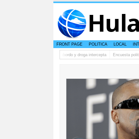
Hul
FRONT PAGE
POLITICA
LOCAL
IN
my Lasten
Boto cu 2 persona abordo y droga intercepta
Encuesta politico