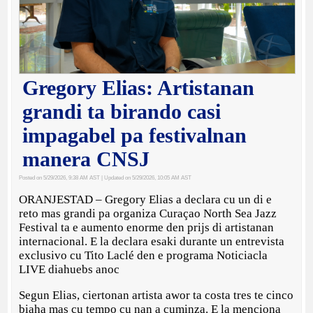
Gregory Elias: Artistanan
grandi ta birando casi
impagabel pa festivalnan
manera CNSJ
Posted on 5/29/2026, 9:38 AM AST
| Updated on 5/29/2026, 10:05 AM AST
ORANJESTAD – Gregory Elias a declara cu un di e
reto mas grandi pa organiza Curaçao North Sea Jazz
Festival ta e aumento enorme den prijs di artistanan
internacional. E la declara esaki durante un entrevista
exclusivo cu Tito Laclé den e programa Noticiacla
LIVE diahuebs anoc
Segun Elias, ciertonan artista awor ta costa tres te cinco
biaha mas cu tempo cu nan a cuminza. E la menciona