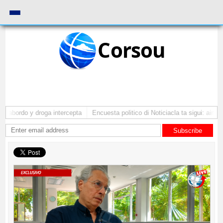
Corsou
 abordo y droga intercepta
Encuesta politico di Noticiacla ta sigui: ainda 
Subscribe