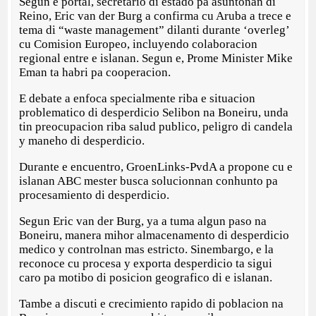
Segun e portal, secretario di estado pa asuntonan di
Reino, Eric van der Burg a confirma cu Aruba a trece e
tema di “waste management” dilanti durante ‘overleg’
cu Comision Europeo, incluyendo colaboracion
regional entre e islanan. Segun e, Prome Minister Mike
Eman ta habri pa cooperacion.
E debate a enfoca specialmente riba e situacion
problematico di desperdicio Selibon na Boneiru, unda
tin preocupacion riba salud publico, peligro di candela
y maneho di desperdicio.
Durante e encuentro, GroenLinks-PvdA a propone cu e
islanan ABC mester busca solucionnan conhunto pa
procesamiento di desperdicio.
Segun Eric van der Burg, ya a tuma algun paso na
Boneiru, manera mihor almacenamento di desperdicio
medico y controlnan mas estricto. Sinembargo, e la
reconoce cu procesa y exporta desperdicio ta sigui
caro pa motibo di posicion geografico di e islanan.
Tambe a discuti e crecimiento rapido di poblacion na