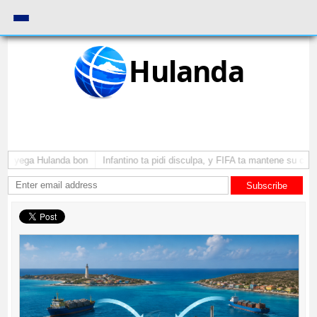
Hulanda
 a yega Hulanda bon
Infantino ta pidi disculpa, y FIFA ta mantene su como
Subscribe