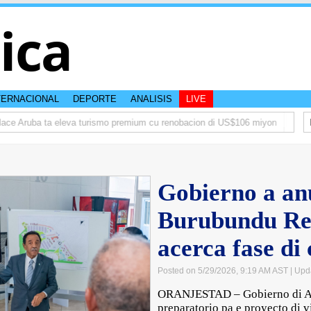
tica
TERNACIONAL
DEPORTE
ANALISIS
LIVE
e Aruba ta eleva turismo premium cu renobacion di US$106 miyon
Aruba t
Gobierno a an
Burubundu Res
acerca fase di
Posted on 5/29/2026, 9:19 AM AST
| Upd
ORANJESTAD – Gobierno di Aru
preparatorio pa e proyecto di