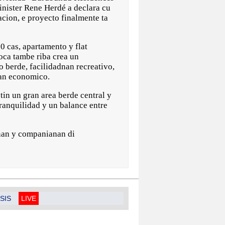
nister Rene Herdé a declara cu
acion, e proyecto finalmente ta
00 cas, apartamento y flat
oca tambe riba crea un
berde, facilidadnan recreativo,
an economico.
 tin un gran area berde central y
tranquilidad y un balance entre
anan y companianan di
SIS
LIVE