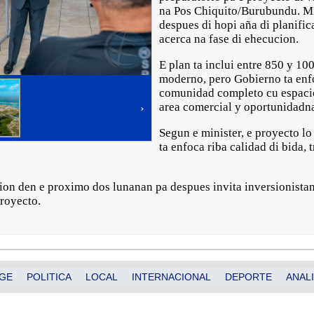
na Pos Chiquito/Burubundu. Mi
despues di hopi aña di planific
acerca na fase di ehecucion.
E plan ta inclui entre 850 y 10
moderno, pero Gobierno ta enf
comunidad completo cu espacio 
area comercial y oportunidadn
›
Segun e minister, e proyecto lo
ta enfoca riba calidad di bida, 
cion den e proximo dos lunanan pa despues invita inversionist
proyecto.
GE
POLITICA
LOCAL
INTERNACIONAL
DEPORTE
ANALI