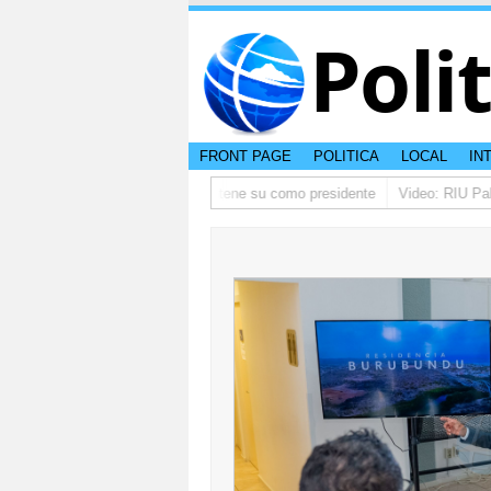
Poli
FRONT PAGE
POLITICA
LOCAL
IN
o ta pidi disculpa, y FIFA ta mantene su como presidente
Video: RIU Palac