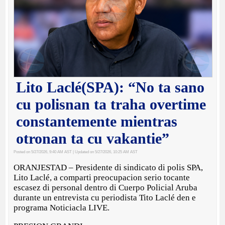
Lito Laclé(SPA): “No ta sano
cu polisnan ta traha overtime
constantemente mientras
otronan ta cu vakantie”
Posted on 5/27/2026, 9:40 AM AST
| Updated on 5/27/2026, 10:25 AM AST
ORANJESTAD – Presidente di sindicato di polis SPA,
Lito Laclé, a comparti preocupacion serio tocante
escasez di personal dentro di Cuerpo Policial Aruba
durante un entrevista cu periodista Tito Laclé den e
programa Noticiacla LIVE.