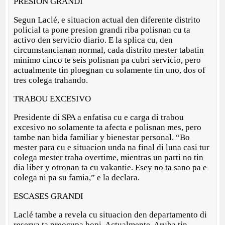
PRESION GRANDI
Segun Laclé, e situacion actual den diferente distrito
policial ta pone presion grandi riba polisnan cu ta
activo den servicio diario. E la splica cu, den
circumstancianan normal, cada distrito mester tabatin
minimo cinco te seis polisnan pa cubri servicio, pero
actualmente tin ploegnan cu solamente tin uno, dos of
tres colega trahando.
TRABOU EXCESIVO
Presidente di SPA a enfatisa cu e carga di trabou
excesivo no solamente ta afecta e polisnan mes, pero
tambe nan bida familiar y bienestar personal. “Bo
mester para cu e situacion unda na final di luna casi tur
colega mester traha overtime, mientras un parti no tin
dia liber y otronan ta cu vakantie. Esey no ta sano pa e
colega ni pa su famia,” e la declara.
ESCASES GRANDI
Laclé tambe a revela cu situacion den departamento di
reserva ta preocupa hopi. Actualmente, Aruba tin