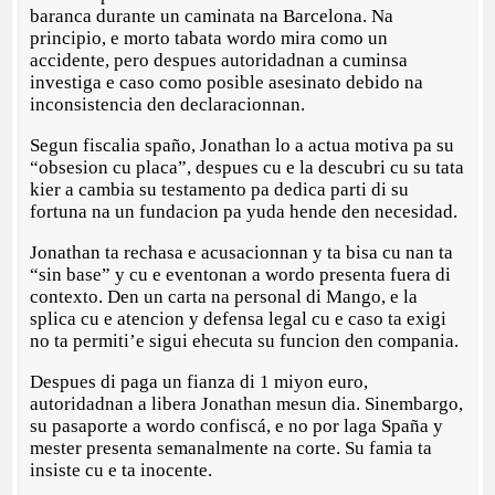
baranca durante un caminata na Barcelona. Na
principio, e morto tabata wordo mira como un
accidente, pero despues autoridadnan a cuminsa
investiga e caso como posible asesinato debido na
inconsistencia den declaracionnan.
Segun fiscalia spaño, Jonathan lo a actua motiva pa su
“obsesion cu placa”, despues cu e la descubri cu su tata
kier a cambia su testamento pa dedica parti di su
fortuna na un fundacion pa yuda hende den necesidad.
Jonathan ta rechasa e acusacionnan y ta bisa cu nan ta
“sin base” y cu e eventonan a wordo presenta fuera di
contexto. Den un carta na personal di Mango, e la
splica cu e atencion y defensa legal cu e caso ta exigi
no ta permiti’e sigui ehecuta su funcion den compania.
Despues di paga un fianza di 1 miyon euro,
autoridadnan a libera Jonathan mesun dia. Sinembargo,
su pasaporte a wordo confiscá, e no por laga Spaña y
mester presenta semanalmente na corte. Su famia ta
insiste cu e ta inocente.