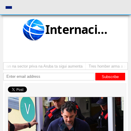
Internacional
nan na sector priva na Aruba ta sigui aumenta
Tres homber arma a atraca
Subscribe