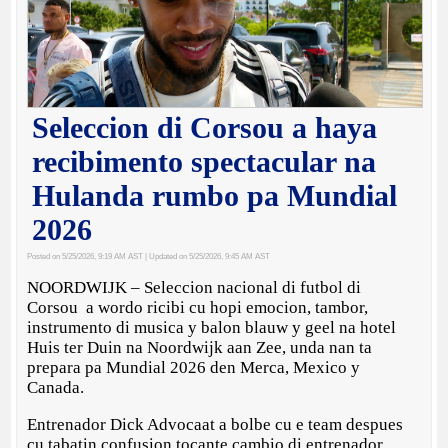
Seleccion di Corsou a haya
recibimento spectacular na
Hulanda rumbo pa Mundial
2026
Posted on 5/25/2026, 9:19 AM AST
| Updated on 5/25/2026, 9:45 AM AST
NOORDWIJK – Seleccion nacional di futbol di
Corsou a wordo ricibi cu hopi emocion, tambor,
instrumento di musica y balon blauw y geel na hotel
Huis ter Duin na Noordwijk aan Zee, unda nan ta
prepara pa Mundial 2026 den Merca, Mexico y
Canada.
Entrenador Dick Advocaat a bolbe cu e team despues
cu tabatin confusion tocante cambio di entrenador