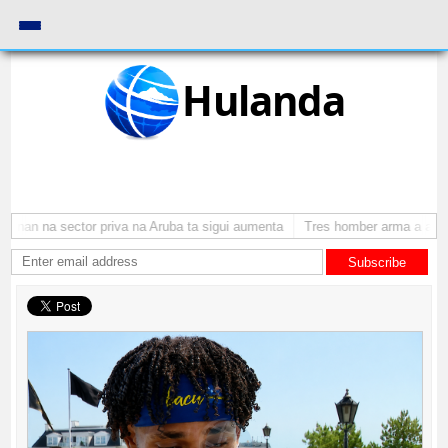
Hulanda
onan na sector priva na Aruba ta sigui aumenta
Tres homber arma a atrac
Subscribe