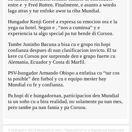
entre e y Fred Rutten. Finalmente, e asunto a wordo
laga atras y tur enfoke awor ta riba Mundial.
Hungador Kenji Gorré a expresa su emocion ora e la
yega na hotel. Segun e , “nos a cuminsa” y e
experiencia ta algo special pa tur hende di Corsou.
Tambe Juninho Bacuna a bisa cu e grupo tin hopi
confianza despues di nan clasificacion invicto. El ta
kere cu Corsou por surprende den e grupo fuerte cu
Alemania, Ecuador y Costa di Marfil.
PSV-hungador Armando Obispo a enfatisa cu “tur cos
ta posible” den futbol y cu e equipo mester bay
Mundial cu fe y confianza.
Pa hopi di e hungadornan, participacion den Mundial
ta un soño cu a bira realidad, no solamente pa nan mes,
pero tambe pa nan famia y pa Corsou.
Copyright © 2026 NoticiaCla.com | "NoticiaCla" is a registered trademark