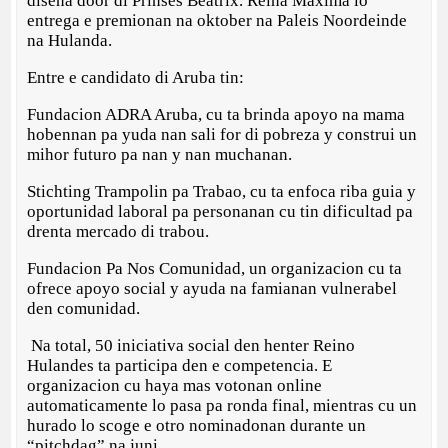
diseña door di Prinses Beatrix. Reina Máxima lo
entrega e premionan na oktober na Paleis Noordeinde
na Hulanda.
Entre e candidato di Aruba tin:
Fundacion ADRA Aruba, cu ta brinda apoyo na mama
hobennan pa yuda nan sali for di pobreza y construi un
mihor futuro pa nan y nan muchanan.
Stichting Trampolin pa Trabao, cu ta enfoca riba guia y
oportunidad laboral pa personanan cu tin dificultad pa
drenta mercado di trabou.
Fundacion Pa Nos Comunidad, un organizacion cu ta
ofrece apoyo social y ayuda na famianan vulnerabel
den comunidad.
Na total, 50 iniciativa social den henter Reino
Hulandes ta participa den e competencia. E
organizacion cu haya mas votonan online
automaticamente lo pasa pa ronda final, mientras cu un
hurado lo scoge e otro nominadonan durante un
“pitchdag” na juni.