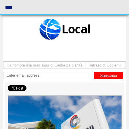
Local
Aruba nombra isla mas sigur di Caribe pa bishita
Retraso di Gobierno ta po
Subscribe