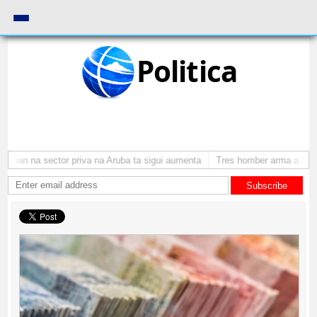
Politica
onan na sector priva na Aruba ta sigui aumenta
Tres homber arma a atrac
Subscribe