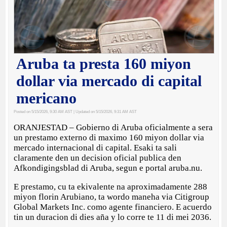
Aruba ta presta 160 miyon
dollar via mercado di capital
mericano
Posted on 5/15/2026, 9:30 AM AST
| Updated on 5/15/2026, 9:31 AM AST
ORANJESTAD – Gobierno di Aruba oficialmente a sera
un prestamo externo di maximo 160 miyon dollar via
mercado internacional di capital. Esaki ta sali
claramente den un decision oficial publica den
Afkondigingsblad di Aruba, segun e portal aruba.nu.
E prestamo, cu ta ekivalente na aproximadamente 288
miyon florin Arubiano, ta wordo maneha via Citigroup
Global Markets Inc. como agente financiero. E acuerdo
tin un duracion di dies aña y lo corre te 11 di mei 2036.