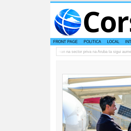
Cor
FRONT PAGE
POLITICA
LOCAL
IN
bo actual di Aruba?
Prestamonan na sector priva na Aruba ta sigui aument