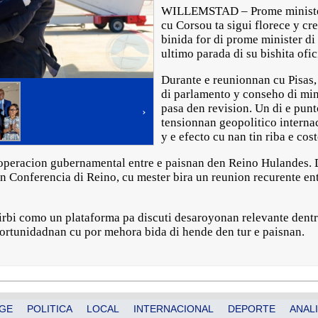
WILLEMSTAD – Prome minister 
cu Corsou ta sigui florece y cre
binida for di prome minister di
ultimo parada di su bishita ofi
Durante e reunionnan cu Pisas,
di parlamento y conseho di mini
pasa den revision. Un di e punt
›
tensionnan geopolitico interna
y e efecto cu nan tin riba e co
ooperacion gubernamental entre e paisnan den Reino Hulandes. 
un Conferencia di Reino, cu mester bira un reunion recurente e
sirbi como un plataforma pa discuti desaroyonan relevante dentr
ortunidadnan cu por mehora bida di hende den tur e paisnan.
GE
POLITICA
LOCAL
INTERNACIONAL
DEPORTE
ANALI