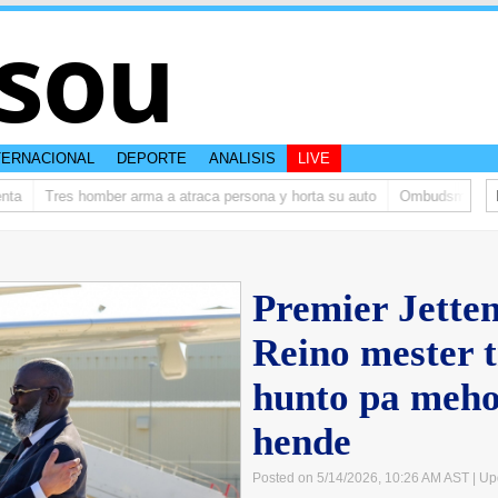
sou
TERNACIONAL
DEPORTE
ANALISIS
LIVE
a
Tres homber arma a atraca persona y horta su auto
Ombudsman ta bis
Premier Jette
Reino mester 
hunto pa meho
hende
Posted on 5/14/2026, 10:26 AM AST
| Up