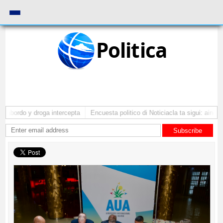
Politica
 abordo y droga intercepta
Encuesta politico di Noticiacla ta sigui: ainda t
Subscribe