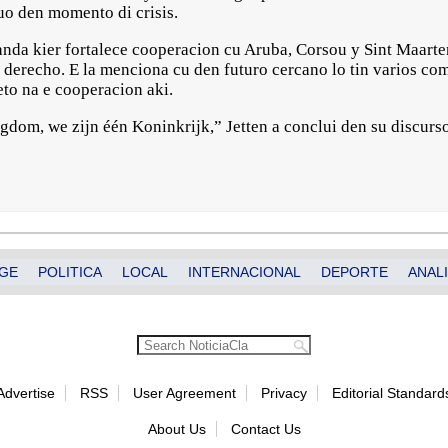
uo den momento di crisis.
anda kier fortalece cooperacion cu Aruba, Corsou y Sint Maart
i derecho. E la menciona cu den futuro cercano lo tin varios co
to na e cooperacion aki.
gdom, we zijn één Koninkrijk,” Jetten a conclui den su discurso
GE
POLITICA
LOCAL
INTERNACIONAL
DEPORTE
ANALI
Advertise
RSS
User Agreement
Privacy
Editorial Standard
About Us
Contact Us