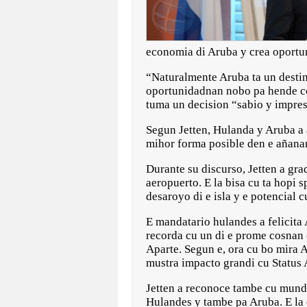
economia di Aruba y crea oportu
“Naturalmente Aruba ta un destina
oportunidadnan nobo pa hende co
tuma un decision “sabio y impresi
Segun Jetten, Hulanda y Aruba a
mihor forma posible den e añanan
Durante su discurso, Jetten a gr
aeropuerto. E la bisa cu ta hopi
desaroyo di e isla y e potencial c
E mandatario hulandes a felicita
recorda cu un di e prome cosnan c
Aparte. Segun e, ora cu bo mira Ar
mustra impacto grandi cu Status 
Jetten a reconoce tambe cu mundo
Hulandes y tambe pa Aruba. E la