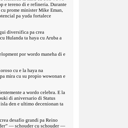
p e tereno di e refineria. Durante
o cu prome minister Mike Eman,
otencial pa yuda fortalece
ui diversifica pa crea
 cu Hulanda ta haya cu Aruba a
velopment por wordo maneha di e
loroso cu e la haya na
d pa mira cu su propio wowonan e
ientemente a wordo celebra. E la
uki di aniversario di Status
e isla den e ultimo decenionan ta
 crea desafio grandi pa Reino
ouder” — schouder cu schouder —