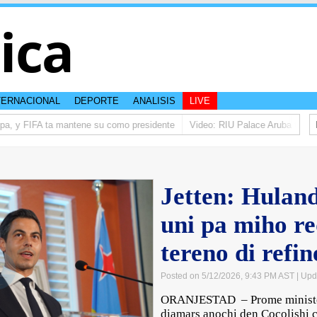
tica
TERNACIONAL
DEPORTE
ANALISIS
LIVE
a, y FIFA ta mantene su como presidente
Video: RIU Palace Aruba ta eleva
Jetten: Hulan
uni pa miho r
tereno di refin
Posted on 5/12/2026, 9:43 PM AST
| Upd
ORANJESTAD – Prome minister 
diamars anochi den Cocolishi 