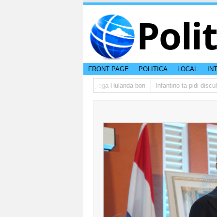
Poli
FRONT PAGE
POLITICA
LOCAL
IN
upo di studiantenan di Aruba a yega Hulanda bon
Infantino ta pidi disculp