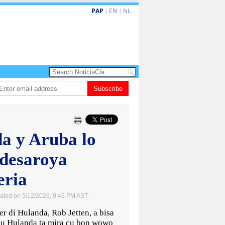
PAP
|
EN
|
NL
 turismo premium cu renobacion di US$106 miyon
Subscribe
Aruba ta perde 5-4 cont
da y Aruba lo
edesaroya
eria
ated on 5/12/2026, 9:45 PM AST
di Hulanda, Rob Jetten, a bisa
cu Hulanda ta mira cu bon wowo