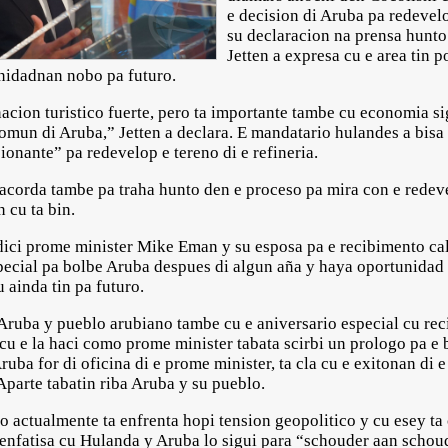
e decision di Aruba pa redevelo
su declaracion na prensa hunt
Jetten a expresa cu e area tin p
nidadnan nobo pa futuro.
cion turistico fuerte, pero ta importante tambe cu economia sig
mun di Aruba,” Jetten a declara. E mandatario hulandes a bisa
onante” pa redevelop e tereno di e refineria.
 acorda tambe pa traha hunto den e proceso pa mira con e rede
 cu ta bin.
adici prome minister Mike Eman y su esposa pa e recibimento ca
 special pa bolbe Aruba despues di algun aña y haya oportunida
u ainda tin pa futuro.
 Aruba y pueblo arubiano tambe cu e aniversario especial cu rec
u e la haci como prome minister tabata scirbi un prologo pa e b
uba for di oficina di e prome minister, ta cla cu e exitonan di 
Aparte tabatin riba Aruba y su pueblo.
 actualmente ta enfrenta hopi tension geopolitico y cu esey ta
 enfatisa cu Hulanda y Aruba lo sigui para “schouder aan sch