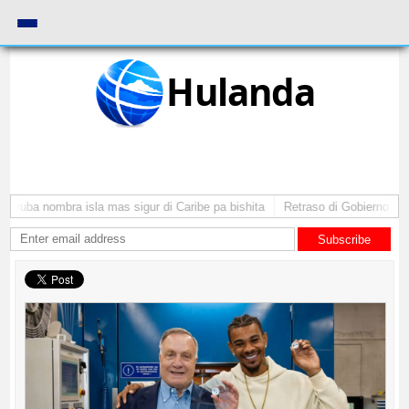
Hulanda
 Aruba nombra isla mas sigur di Caribe pa bishita
Retraso di Gobierno ta po
Subscribe