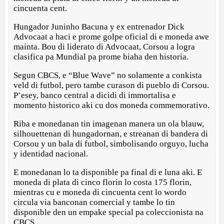
cincuenta cent.
Hungador Juninho Bacuna y ex entrenador Dick
Advocaat a haci e prome golpe oficial di e moneda awe
mainta. Bou di liderato di Advocaat, Corsou a logra
clasifica pa Mundial pa prome biaha den historia.
Segun CBCS, e “Blue Wave” no solamente a conkista
veld di futbol, pero tambe curason di pueblo di Corsou.
P’esey, banco central a dicidi di immortalisa e
momento historico aki cu dos moneda commemorativo.
Riba e monedanan tin imagenan manera un ola blauw,
silhouettenan di hungadornan, e streanan di bandera di
Corsou y un bala di futbol, simbolisando orguyo, lucha
y identidad nacional.
E monedanan lo ta disponible pa final di e luna aki. E
moneda di plata di cinco florin lo costa 175 florin,
mientras cu e moneda di cincuenta cent lo wordo
circula via banconan comercial y tambe lo tin
disponible den un empake special pa coleccionista na
CBCS.