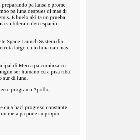
reparando pa lansa e prome
umbo pa luna despues di mas di
emis. E buelo aki ta un prueba
ma su liderato den espacio,
hete Space Launch System dia
un ruta largo cu lo hiba nan mas
incipal di Merca pa cuminza cu
ningun ser humano cu a pisa riba
 sur di luna.
 den e programa Apollo,
e cu a haci progreso constante
y un meta pa pone su propio