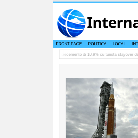
Intern
FRONT PAGE
POLITICA
LOCAL
IN
iate
TTW:Aruba ta registra crecemento di 10.9% cu turista stayover den 