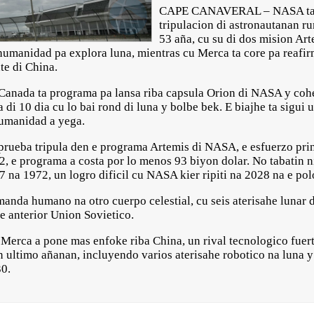
CAPE CANAVERAL – NASA ta p
tripulacion di astronautanan r
53 aña, cu su di dos mision Art
 humanidad pa explora luna, mientras cu Merca ta core pa reafir
te di China.
i Canada ta programa pa lansa riba capsula Orion di NASA y co
 di 10 dia cu lo bai rond di luna y bolbe bek. E biajhe ta sigui 
humanidad a yega.
 prueba tripula den e programa Artemis di NASA, e esfuerzo pr
2, e programa a costa por lo menos 93 biyon dolar. No tabatin 
7 na 1972, un logro dificil cu NASA kier ripiti na 2028 na e polo
 manda humano na otro cuerpo celestial, cu seis aterisahe lunar
e anterior Union Sovietico.
 Merca a pone mas enfoke riba China, un rival tecnologico fuert
 ultimo añanan, incluyendo varios aterisahe robotico na luna 
30.