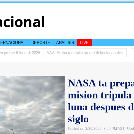
acional
TERNACIONAL
DEPORTE
ANALISIS
LIVE
prome 6 luna di 2026
AAA: Aruba a amplia su red di buelonan den 2025
NASA ta prep
mision tripula
luna despues 
siglo
Posted on 3/30/2026, 8:50 PM AST
| Upd